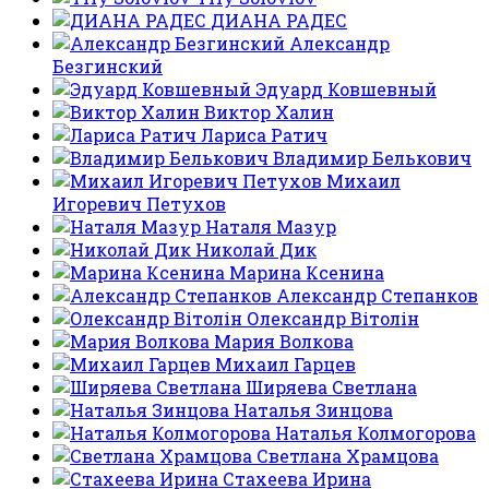
ДИАНА РАДЕС
Александр
Безгинский
Эдуард Ковшевный
Виктор Халин
Лариса Ратич
Владимир Белькович
Михаил
Игоревич Петухов
Наталя Мазур
Николай Дик
Марина Ксенина
Александр Степанков
Олександр Вітолін
Мария Волкова
Михаил Гарцев
Ширяева Светлана
Наталья Зинцова
Наталья Колмогорова
Светлана Храмцова
Стахеева Ирина