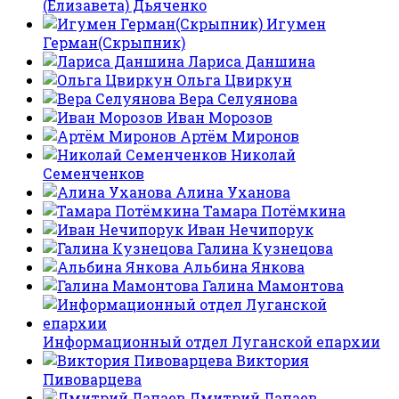
(Елизавета) Дьяченко
Игумен
Герман(Скрыпник)
Лариса Даншина
Ольга Цвиркун
Вера Селуянова
Иван Морозов
Артём Миронов
Николай
Семенченков
Алина Уханова
Тамара Потёмкина
Иван Нечипорук
Галина Кузнецова
Альбина Янкова
Галина Мамонтова
Информационный отдел Луганской епархии
Виктория
Пивоварцева
Дмитрий Лапаев