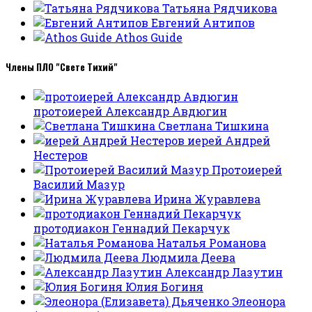
Татьяна Рядчикова
Евгений Антипов
Athos Guide
Члены ПЛО "Свете Тихий"
протоиерей Александр Авдюгин
Светлана Тишкина
иерей Андрей
Нестеров
Протоиерей
Василий Мазур
Ирина Журавлева
протодиакон Геннадий Пекарчук
Наталья Романова
Людмила Деева
Александр Лазутин
Юлия Богиня
Элеонора