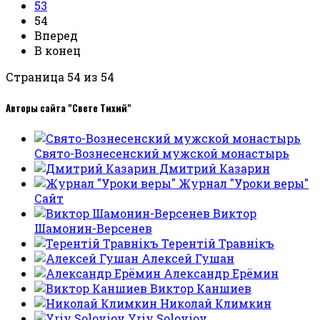
53
54
Вперед
В конец
Страница 54 из 54
Авторы сайта "Свете Тихий"
Свято-Вознесенский мужской монастырь
Дмитрий Казарин
Журнал "Уроки веры"
Сайт
Виктор
Шамонин-Версенев
Терентiй Травнiкъ
Алексей Гушан
Александр Ерёмин
Виктор Каншиев
Николай Климкин
Yriy Soloviov