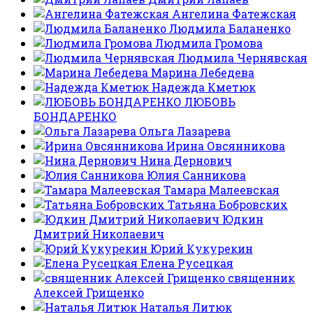
Ангелина Фатежская
Людмила Баланенко
Людмила Громова
Людмила Чернявская
Марина Лебедева
Надежда Кметюк
ЛЮБОВЬ
БОНДАРЕНКО
Ольга Лазарева
Ирина Овсянникова
Нина Дернович
Юлия Санникова
Тамара Малеевская
Татьяна Бобровских
Юдкин
Дмитрий Николаевич
Юрий Кукурекин
Елена Русецкая
священник
Алексей Грищенко
Наталья Литюк