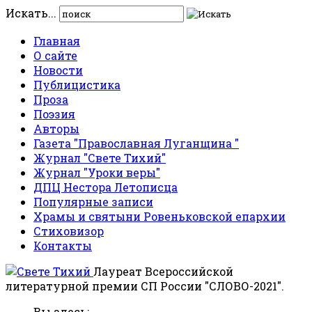
Искать...
Главная
О сайте
Новости
Публицистика
Проза
Поэзия
Авторы
Газета "Православная Луганщина "
Журнал "Свете Тихий"
Журнал "Уроки веры"
ДПЦ Нестора Летописца
Популярные записи
Храмы и святыни Ровеньковской епархии
Стиховизор
Контакты
Лауреат Всероссийской
литературной премии СП России "СЛОВО-2021".
Вы здесь: