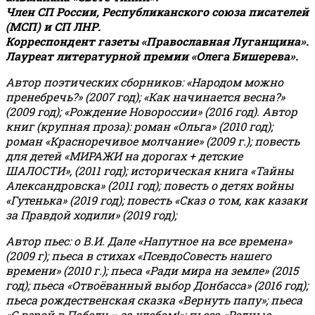
Член СП России, Республиканского союза писателей
(МСП) и СП ЛНР.
Корреспондент газеты «Православная Луганщина»
.
Лауреат литературной премии «Олега Бишерева».
Автор поэтических сборников: «Народом можно
пренебречь?» (2007 год); «Как начинается весна?»
(2009 год); «Рождение Новороссии» (2016 год).
Автор
книг (крупная проза): роман «Ольга» (2010 год);
роман «Красноречивое молчание» (2009 г.); повесть
для детей «МИРАЖИ на дорогах + детские
ШАЛОСТИ», (2011 год); историческая книга «Тайны
Александровска» (2011 год); повесть о детях войны
«Гутенька» (2019 год); повесть «Сказ о том, как казаки
за Правдой ходили» (2019 год);
Автор пьес: о В.И. Дале «Напутное на все времена»
(2009 г); пьеса в стихах «ПсевдоСовесть нашего
времени» (2010 г.); пьеса «Ради мира на земле» (2015
год); пьеса «Отвоёванный выбор Донбасса» (2016 год);
пьеса рождественская сказка «Вернуть папу»; пьеса
«С верой в Победу – за хлебом!»
;
пьеса «Родные