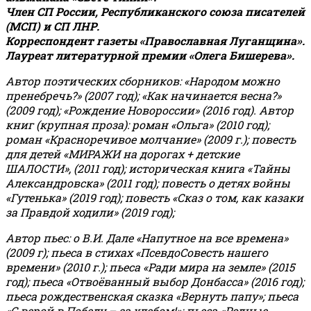
Член СП России, Республиканского союза писателей
(МСП) и СП ЛНР.
Корреспондент газеты «Православная Луганщина»
.
Лауреат литературной премии «Олега Бишерева».
Автор поэтических сборников: «Народом можно
пренебречь?» (2007 год); «Как начинается весна?»
(2009 год); «Рождение Новороссии» (2016 год).
Автор
книг (крупная проза): роман «Ольга» (2010 год);
роман «Красноречивое молчание» (2009 г.); повесть
для детей «МИРАЖИ на дорогах + детские
ШАЛОСТИ», (2011 год); историческая книга «Тайны
Александровска» (2011 год); повесть о детях войны
«Гутенька» (2019 год); повесть «Сказ о том, как казаки
за Правдой ходили» (2019 год);
Автор пьес: о В.И. Дале «Напутное на все времена»
(2009 г); пьеса в стихах «ПсевдоСовесть нашего
времени» (2010 г.); пьеса «Ради мира на земле» (2015
год); пьеса «Отвоёванный выбор Донбасса» (2016 год);
пьеса рождественская сказка «Вернуть папу»; пьеса
«С верой в Победу – за хлебом!»
;
пьеса «Родные