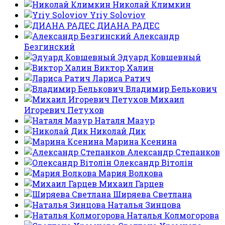
Николай Климкин
Yriy Soloviov
ДИАНА РАДЕС
Александр
Безгинский
Эдуард Ковшевный
Виктор Халин
Лариса Ратич
Владимир Белькович
Михаил
Игоревич Петухов
Наталя Мазур
Николай Дик
Марина Ксенина
Александр Степанков
Олександр Вітолін
Мария Волкова
Михаил Гарцев
Ширяева Светлана
Наталья Зинцова
Наталья Колмогорова