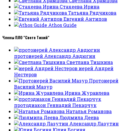
Светлана Храмцова
Стахеева Ирина
Татьяна Рядчикова
Евгений Антипов
Athos Guide
Члены ПЛО "Свете Тихий"
протоиерей Александр Авдюгин
Светлана Тишкина
иерей Андрей
Нестеров
Протоиерей
Василий Мазур
Ирина Журавлева
протодиакон Геннадий Пекарчук
Наталья Романова
Людмила Деева
Александр Лазутин
Юлия Богиня