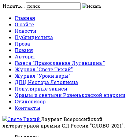
Искать...
Главная
О сайте
Новости
Публицистика
Проза
Поэзия
Авторы
Газета "Православная Луганщина "
Журнал "Свете Тихий"
Журнал "Уроки веры"
ДПЦ Нестора Летописца
Популярные записи
Храмы и святыни Ровеньковской епархии
Стиховизор
Контакты
Лауреат Всероссийской
литературной премии СП России "СЛОВО-2021".
Вы здесь: