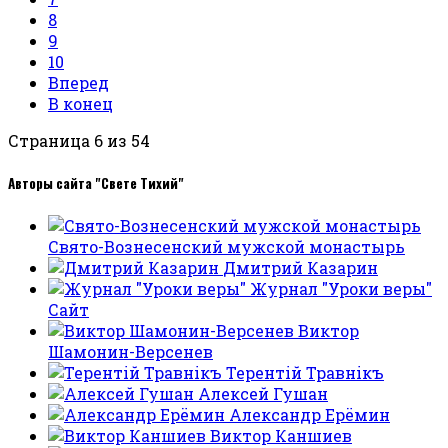
8
9
10
Вперед
В конец
Страница 6 из 54
Авторы сайта "Свете Тихий"
Свято-Вознесенский мужской монастырь
Дмитрий Казарин
Журнал "Уроки веры"
Сайт
Виктор
Шамонин-Версенев
Терентiй Травнiкъ
Алексей Гушан
Александр Ерёмин
Виктор Каншиев