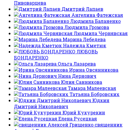
Пивоварцева
Дмитрий Лапаев
Ангелина Фатежская
Людмила Баланенко
Людмила Громова
Людмила Чернявская
Марина Лебедева
Надежда Кметюк
ЛЮБОВЬ
БОНДАРЕНКО
Ольга Лазарева
Ирина Овсянникова
Нина Дернович
Юлия Санникова
Тамара Малеевская
Татьяна Бобровских
Юдкин
Дмитрий Николаевич
Юрий Кукурекин
Елена Русецкая
священник