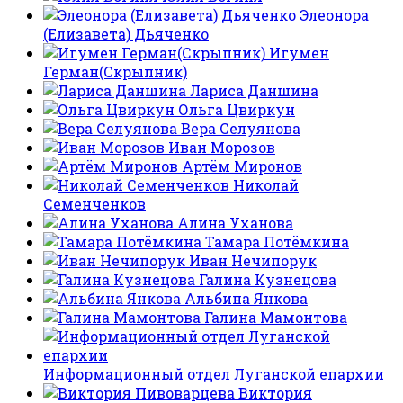
Элеонора
(Елизавета) Дьяченко
Игумен
Герман(Скрыпник)
Лариса Даншина
Ольга Цвиркун
Вера Селуянова
Иван Морозов
Артём Миронов
Николай
Семенченков
Алина Уханова
Тамара Потёмкина
Иван Нечипорук
Галина Кузнецова
Альбина Янкова
Галина Мамонтова
Информационный отдел Луганской епархии
Виктория