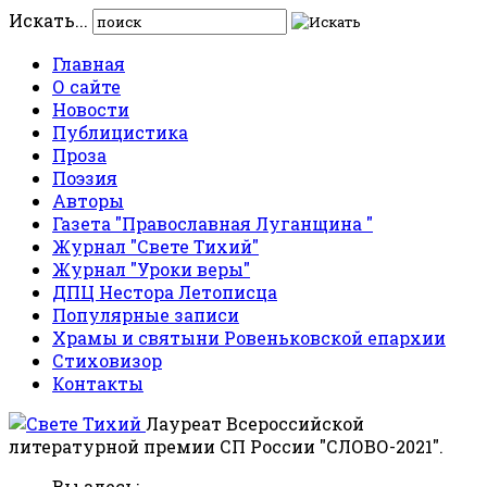
Искать...
Главная
О сайте
Новости
Публицистика
Проза
Поэзия
Авторы
Газета "Православная Луганщина "
Журнал "Свете Тихий"
Журнал "Уроки веры"
ДПЦ Нестора Летописца
Популярные записи
Храмы и святыни Ровеньковской епархии
Стиховизор
Контакты
Лауреат Всероссийской
литературной премии СП России "СЛОВО-2021".
Вы здесь: