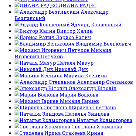
ДИАНА РАДЕС
Александр
Безгинский
Эдуард Ковшевный
Виктор Халин
Лариса Ратич
Владимир Белькович
Михаил
Игоревич Петухов
Наталя Мазур
Николай Дик
Марина Ксенина
Александр Степанков
Олександр Вітолін
Мария Волкова
Михаил Гарцев
Ширяева Светлана
Наталья Зинцова
Наталья Колмогорова
Светлана Храмцова
Стахеева Ирина