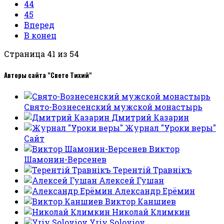
44
45
Вперед
В конец
Страница 41 из 54
Авторы сайта "Свете Тихий"
Свято-Вознесенский мужской монастырь
Дмитрий Казарин
Журнал "Уроки веры"
Сайт
Виктор
Шамонин-Версенев
Терентiй Травнiкъ
Алексей Гушан
Александр Ерёмин
Виктор Каншиев
Николай Климкин
Yriy Soloviov