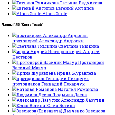
Татьяна Рядчикова
Евгений Антипов
Athos Guide
Члены ПЛО "Свете Тихий"
протоиерей Александр Авдюгин
Светлана Тишкина
иерей Андрей
Нестеров
Протоиерей
Василий Мазур
Ирина Журавлева
протодиакон Геннадий Пекарчук
Наталья Романова
Людмила Деева
Александр Лазутин
Юлия Богиня
Элеонора