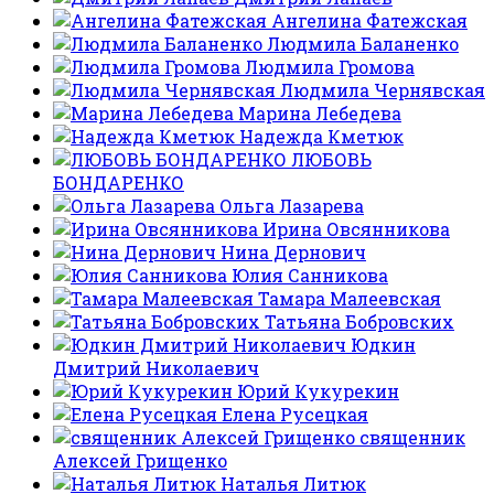
Ангелина Фатежская
Людмила Баланенко
Людмила Громова
Людмила Чернявская
Марина Лебедева
Надежда Кметюк
ЛЮБОВЬ
БОНДАРЕНКО
Ольга Лазарева
Ирина Овсянникова
Нина Дернович
Юлия Санникова
Тамара Малеевская
Татьяна Бобровских
Юдкин
Дмитрий Николаевич
Юрий Кукурекин
Елена Русецкая
священник
Алексей Грищенко
Наталья Литюк