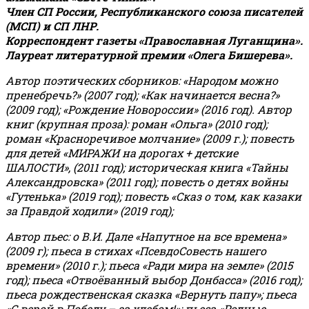
Член СП России, Республиканского союза писателей
(МСП) и СП ЛНР.
Корреспондент газеты «Православная Луганщина»
.
Лауреат литературной премии «Олега Бишерева».
Автор поэтических сборников: «Народом можно
пренебречь?» (2007 год); «Как начинается весна?»
(2009 год); «Рождение Новороссии» (2016 год).
Автор
книг (крупная проза): роман «Ольга» (2010 год);
роман «Красноречивое молчание» (2009 г.); повесть
для детей «МИРАЖИ на дорогах + детские
ШАЛОСТИ», (2011 год); историческая книга «Тайны
Александровска» (2011 год); повесть о детях войны
«Гутенька» (2019 год); повесть «Сказ о том, как казаки
за Правдой ходили» (2019 год);
Автор пьес: о В.И. Дале «Напутное на все времена»
(2009 г); пьеса в стихах «ПсевдоСовесть нашего
времени» (2010 г.); пьеса «Ради мира на земле» (2015
год); пьеса «Отвоёванный выбор Донбасса» (2016 год);
пьеса рождественская сказка «Вернуть папу»; пьеса
«С верой в Победу – за хлебом!»
;
пьеса «Родные