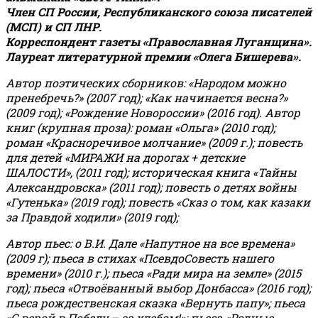
Член СП России, Республиканского союза писателей
(МСП) и СП ЛНР.
Корреспондент газеты «Православная Луганщина»
.
Лауреат литературной премии «Олега Бишерева».
Автор поэтических сборников: «Народом можно
пренебречь?» (2007 год); «Как начинается весна?»
(2009 год); «Рождение Новороссии» (2016 год).
Автор
книг (крупная проза): роман «Ольга» (2010 год);
роман «Красноречивое молчание» (2009 г.); повесть
для детей «МИРАЖИ на дорогах + детские
ШАЛОСТИ», (2011 год); историческая книга «Тайны
Александровска» (2011 год); повесть о детях войны
«Гутенька» (2019 год); повесть «Сказ о том, как казаки
за Правдой ходили» (2019 год);
Автор пьес: о В.И. Дале «Напутное на все времена»
(2009 г); пьеса в стихах «ПсевдоСовесть нашего
времени» (2010 г.); пьеса «Ради мира на земле» (2015
год); пьеса «Отвоёванный выбор Донбасса» (2016 год);
пьеса рождественская сказка «Вернуть папу»; пьеса
«С верой в Победу – за хлебом!»
;
пьеса «Родные