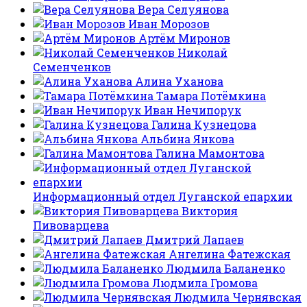
Вера Селуянова
Иван Морозов
Артём Миронов
Николай
Семенченков
Алина Уханова
Тамара Потёмкина
Иван Нечипорук
Галина Кузнецова
Альбина Янкова
Галина Мамонтова
Информационный отдел Луганской епархии
Виктория
Пивоварцева
Дмитрий Лапаев
Ангелина Фатежская
Людмила Баланенко
Людмила Громова
Людмила Чернявская