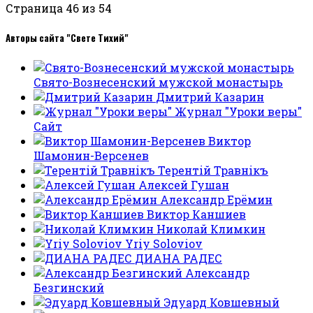
Страница 46 из 54
Авторы сайта "Свете Тихий"
Свято-Вознесенский мужской монастырь
Дмитрий Казарин
Журнал "Уроки веры"
Сайт
Виктор
Шамонин-Версенев
Терентiй Травнiкъ
Алексей Гушан
Александр Ерёмин
Виктор Каншиев
Николай Климкин
Yriy Soloviov
ДИАНА РАДЕС
Александр
Безгинский
Эдуард Ковшевный