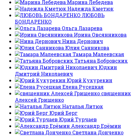
Марина Лебедева
Надежда Кметюк
ЛЮБОВЬ
БОНДАРЕНКО
Ольга Лазарева
Ирина Овсянникова
Нина Дернович
Юлия Санникова
Тамара Малеевская
Татьяна Бобровских
Юдкин
Дмитрий Николаевич
Юрий Кукурекин
Елена Русецкая
священник
Алексей Грищенко
Наталья Литюк
Юрий Берг
Юрий Турчаев
Александр Ерёмин
Светлана Донченко