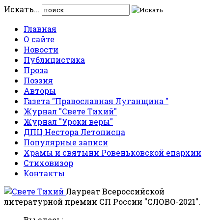
Искать...
Главная
О сайте
Новости
Публицистика
Проза
Поэзия
Авторы
Газета "Православная Луганщина "
Журнал "Свете Тихий"
Журнал "Уроки веры"
ДПЦ Нестора Летописца
Популярные записи
Храмы и святыни Ровеньковской епархии
Стиховизор
Контакты
Лауреат Всероссийской
литературной премии СП России "СЛОВО-2021".
Вы здесь: