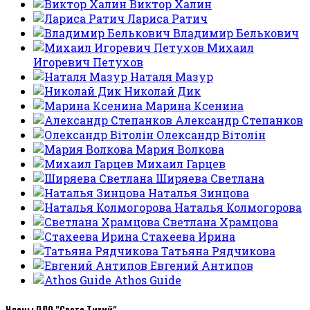
Виктор Халин
Лариса Ратич
Владимир Белькович
Михаил
Игоревич Петухов
Наталя Мазур
Николай Дик
Марина Ксенина
Александр Степанков
Олександр Вітолін
Мария Волкова
Михаил Гарцев
Ширяева Светлана
Наталья Зинцова
Наталья Колмогорова
Светлана Храмцова
Стахеева Ирина
Татьяна Рядчикова
Евгений Антипов
Athos Guide
Члены ПЛО "Свете Тихий"