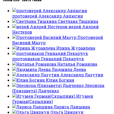
протоиерей Александр Авдюгин
Светлана Тишкина
иерей Андрей
Нестеров
Протоиерей
Василий Мазур
Ирина Журавлева
протодиакон Геннадий Пекарчук
Наталья Романова
Людмила Деева
Александр Лазутин
Юлия Богиня
Элеонора
(Елизавета) Дьяченко
Игумен
Герман(Скрыпник)
Лариса Даншина
Ольга Цвиркун