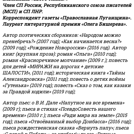
Член СП России, Республиканского союза писателей
(МСП) и СП ЛНР.
Корреспондент газеты «Православная Луганщина»
.
Лауреат литературной премии «Олега Бишерева».
Автор поэтических сборников: «Народом можно
пренебречь?» (2007 год); «Как начинается весна?»
(2009 год); «Рождение Новороссии» (2016 год).
Автор
книг (крупная проза): роман «Ольга» (2010 год);
роман «Красноречивое молчание» (2009 г.); повесть
для детей «МИРАЖИ на дорогах + детские
ШАЛОСТИ», (2011 год); историческая книга «Тайны
Александровска» (2011 год); повесть о детях войны
«Гутенька» (2019 год); повесть «Сказ о том, как казаки
за Правдой ходили» (2019 год);
Автор пьес: о В.И. Дале «Напутное на все времена»
(2009 г); пьеса в стихах «ПсевдоСовесть нашего
времени» (2010 г.); пьеса «Ради мира на земле» (2015
год); пьеса «Отвоёванный выбор Донбасса» (2016 год);
пьеса рождественская сказка «Вернуть папу»; пьеса
«С верой в Победу – за хлебом!»
;
пьеса «Родные