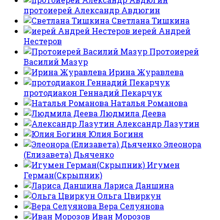
протоиерей Александр Авдюгин
Светлана Тишкина
иерей Андрей
Нестеров
Протоиерей
Василий Мазур
Ирина Журавлева
протодиакон Геннадий Пекарчук
Наталья Романова
Людмила Деева
Александр Лазутин
Юлия Богиня
Элеонора
(Елизавета) Дьяченко
Игумен
Герман(Скрыпник)
Лариса Даншина
Ольга Цвиркун
Вера Селуянова
Иван Морозов