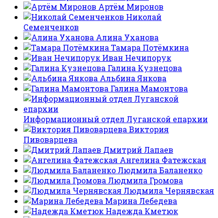
Артём Миронов
Николай
Семенченков
Алина Уханова
Тамара Потёмкина
Иван Нечипорук
Галина Кузнецова
Альбина Янкова
Галина Мамонтова
Информационный отдел Луганской епархии
Виктория
Пивоварцева
Дмитрий Лапаев
Ангелина Фатежская
Людмила Баланенко
Людмила Громова
Людмила Чернявская
Марина Лебедева
Надежда Кметюк