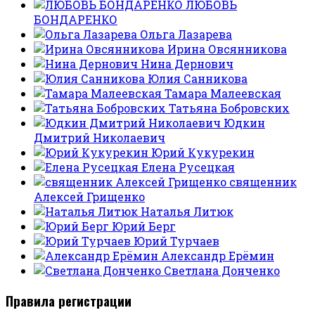
ЛЮБОВЬ
БОНДАРЕНКО
Ольга Лазарева
Ирина Овсянникова
Нина Дернович
Юлия Санникова
Тамара Малеевская
Татьяна Бобровских
Юдкин
Дмитрий Николаевич
Юрий Кукурекин
Елена Русецкая
священник
Алексей Грищенко
Наталья Литюк
Юрий Берг
Юрий Турчаев
Александр Ерёмин
Светлана Донченко
Правила регистрации