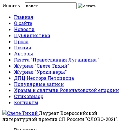
Искать...
Главная
О сайте
Новости
Публицистика
Проза
Поэзия
Авторы
Газета "Православная Луганщина "
Журнал "Свете Тихий"
Журнал "Уроки веры"
ДПЦ Нестора Летописца
Популярные записи
Храмы и святыни Ровеньковской епархии
Стиховизор
Контакты
Лауреат Всероссийской
литературной премии СП России "СЛОВО-2021".
Вы здесь: