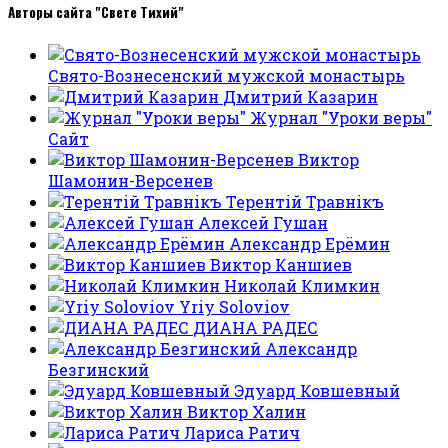
Авторы сайта "Свете Тихий"
Свято-Вознесенский мужской монастырь
Дмитрий Казарин
Журнал "Уроки веры"
Сайт
Виктор
Шамонин-Версенев
Терентiй Травнiкъ
Алексей Гушан
Александр Ерёмин
Виктор Каншиев
Николай Климкин
Yriy Soloviov
ДИАНА РАДЕС
Александр
Безгинский
Эдуард Ковшевный
Виктор Халин
Лариса Ратич