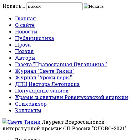
Искать...
Главная
О сайте
Новости
Публицистика
Проза
Поэзия
Авторы
Газета "Православная Луганщина "
Журнал "Свете Тихий"
Журнал "Уроки веры"
ДПЦ Нестора Летописца
Популярные записи
Храмы и святыни Ровеньковской епархии
Стиховизор
Контакты
Лауреат Всероссийской
литературной премии СП России "СЛОВО-2021".
Вы здесь: