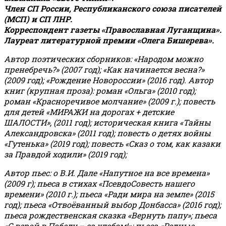
Член СП России, Республиканского союза писателей
(МСП) и СП ЛНР.
Корреспондент газеты «Православная Луганщина»
.
Лауреат литературной премии «Олега Бишерева».
Автор поэтических сборников: «Народом можно
пренебречь?» (2007 год); «Как начинается весна?»
(2009 год); «Рождение Новороссии» (2016 год).
Автор
книг (крупная проза): роман «Ольга» (2010 год);
роман «Красноречивое молчание» (2009 г.); повесть
для детей «МИРАЖИ на дорогах + детские
ШАЛОСТИ», (2011 год); историческая книга «Тайны
Александровска» (2011 год); повесть о детях войны
«Гутенька» (2019 год); повесть «Сказ о том, как казаки
за Правдой ходили» (2019 год);
Автор пьес: о В.И. Дале «Напутное на все времена»
(2009 г); пьеса в стихах «ПсевдоСовесть нашего
времени» (2010 г.); пьеса «Ради мира на земле» (2015
год); пьеса «Отвоёванный выбор Донбасса» (2016 год);
пьеса рождественская сказка «Вернуть папу»; пьеса
«С верой в Победу – за хлебом!»
;
пьеса «Родные