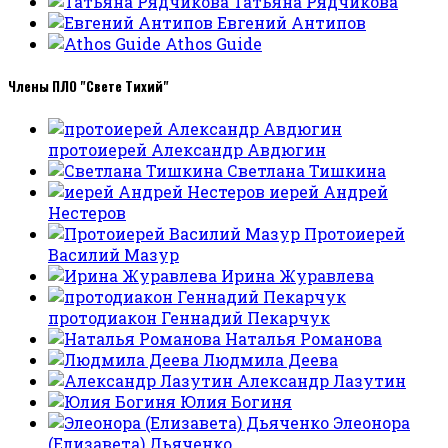
Татьяна Рядчикова
Евгений Антипов
Athos Guide
Члены ПЛО "Свете Тихий"
протоиерей Александр Авдюгин
Светлана Тишкина
иерей Андрей
Нестеров
Протоиерей
Василий Мазур
Ирина Журавлева
протодиакон Геннадий Пекарчук
Наталья Романова
Людмила Деева
Александр Лазутин
Юлия Богиня
Элеонора
(Елизавета) Дьяченко