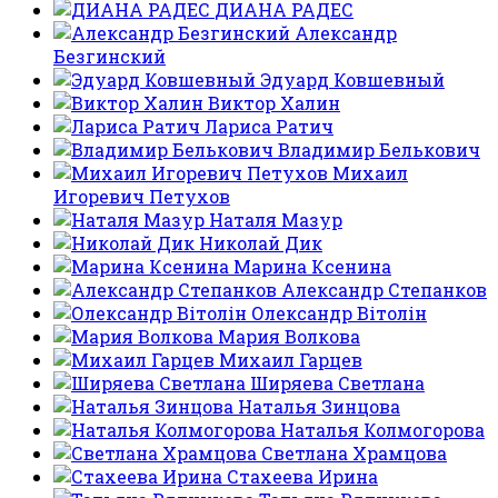
ДИАНА РАДЕС
Александр
Безгинский
Эдуард Ковшевный
Виктор Халин
Лариса Ратич
Владимир Белькович
Михаил
Игоревич Петухов
Наталя Мазур
Николай Дик
Марина Ксенина
Александр Степанков
Олександр Вітолін
Мария Волкова
Михаил Гарцев
Ширяева Светлана
Наталья Зинцова
Наталья Колмогорова
Светлана Храмцова
Стахеева Ирина