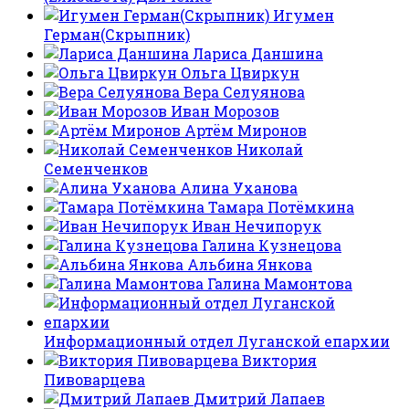
Игумен
Герман(Скрыпник)
Лариса Даншина
Ольга Цвиркун
Вера Селуянова
Иван Морозов
Артём Миронов
Николай
Семенченков
Алина Уханова
Тамара Потёмкина
Иван Нечипорук
Галина Кузнецова
Альбина Янкова
Галина Мамонтова
Информационный отдел Луганской епархии
Виктория
Пивоварцева
Дмитрий Лапаев