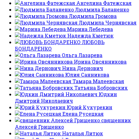
Ангелина Фатежская
Людмила Баланенко
Людмила Громова
Людмила Чернявская
Марина Лебедева
Надежда Кметюк
ЛЮБОВЬ
БОНДАРЕНКО
Ольга Лазарева
Ирина Овсянникова
Нина Дернович
Юлия Санникова
Тамара Малеевская
Татьяна Бобровских
Юдкин
Дмитрий Николаевич
Юрий Кукурекин
Елена Русецкая
священник
Алексей Грищенко
Наталья Литюк