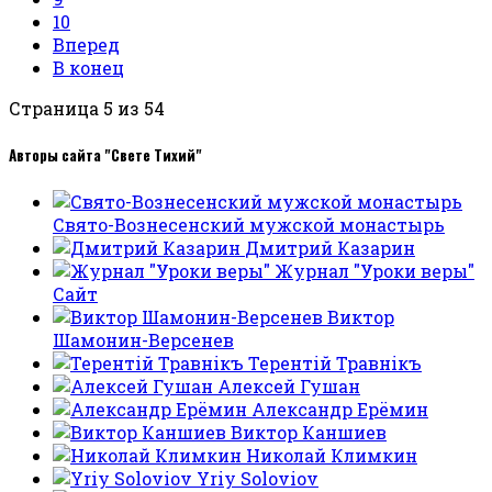
10
Вперед
В конец
Страница 5 из 54
Авторы сайта "Свете Тихий"
Свято-Вознесенский мужской монастырь
Дмитрий Казарин
Журнал "Уроки веры"
Сайт
Виктор
Шамонин-Версенев
Терентiй Травнiкъ
Алексей Гушан
Александр Ерёмин
Виктор Каншиев
Николай Климкин
Yriy Soloviov