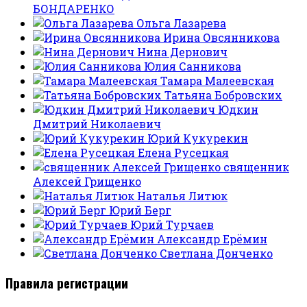
БОНДАРЕНКО
Ольга Лазарева
Ирина Овсянникова
Нина Дернович
Юлия Санникова
Тамара Малеевская
Татьяна Бобровских
Юдкин
Дмитрий Николаевич
Юрий Кукурекин
Елена Русецкая
священник
Алексей Грищенко
Наталья Литюк
Юрий Берг
Юрий Турчаев
Александр Ерёмин
Светлана Донченко
Правила регистрации