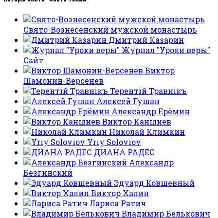
Свято-Вознесенский мужской монастырь
Дмитрий Казарин
Журнал "Уроки веры"
Сайт
Виктор
Шамонин-Версенев
Терентiй Травнiкъ
Алексей Гушан
Александр Ерёмин
Виктор Каншиев
Николай Климкин
Yriy Soloviov
ДИАНА РАДЕС
Александр
Безгинский
Эдуард Ковшевный
Виктор Халин
Лариса Ратич
Владимир Белькович