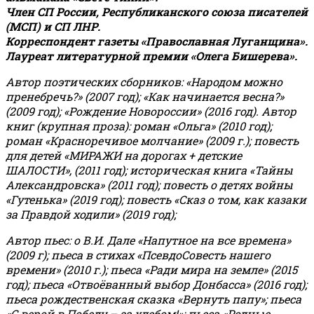
Член СП России, Республиканского союза писателей
(МСП) и СП ЛНР.
Корреспондент газеты «Православная Луганщина»
.
Лауреат литературной премии «Олега Бишерева».
Автор поэтических сборников: «Народом можно
пренебречь?» (2007 год); «Как начинается весна?»
(2009 год); «Рождение Новороссии» (2016 год).
Автор
книг (крупная проза): роман «Ольга» (2010 год);
роман «Красноречивое молчание» (2009 г.); повесть
для детей «МИРАЖИ на дорогах + детские
ШАЛОСТИ», (2011 год); историческая книга «Тайны
Александровска» (2011 год); повесть о детях войны
«Гутенька» (2019 год); повесть «Сказ о том, как казаки
за Правдой ходили» (2019 год);
Автор пьес: о В.И. Дале «Напутное на все времена»
(2009 г); пьеса в стихах «ПсевдоСовесть нашего
времени» (2010 г.); пьеса «Ради мира на земле» (2015
год); пьеса «Отвоёванный выбор Донбасса» (2016 год);
пьеса рождественская сказка «Вернуть папу»; пьеса
«С верой в Победу – за хлебом!»
;
пьеса «Родные