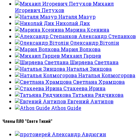
Михаил
Игоревич Петухов
Наталя Мазур
Николай Дик
Марина Ксенина
Александр Степанков
Олександр Вітолін
Мария Волкова
Михаил Гарцев
Ширяева Светлана
Наталья Зинцова
Наталья Колмогорова
Светлана Храмцова
Стахеева Ирина
Татьяна Рядчикова
Евгений Антипов
Athos Guide
Члены ПЛО "Свете Тихий"