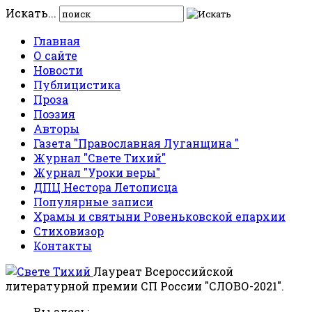
Искать...
Главная
О сайте
Новости
Публицистика
Проза
Поэзия
Авторы
Газета "Православная Луганщина "
Журнал "Свете Тихий"
Журнал "Уроки веры"
ДПЦ Нестора Летописца
Популярные записи
Храмы и святыни Ровеньковской епархии
Стиховизор
Контакты
Лауреат Всероссийской
литературной премии СП России "СЛОВО-2021".
Вы здесь: