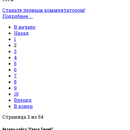
Станьте первым комментатором!
Подробнее ...
В начало
Назад
1
2
3
4
5
6
7
8
9
10
Вперед
В конец
Страница 2 из 54
Авторы сайта "Свете Тихий"