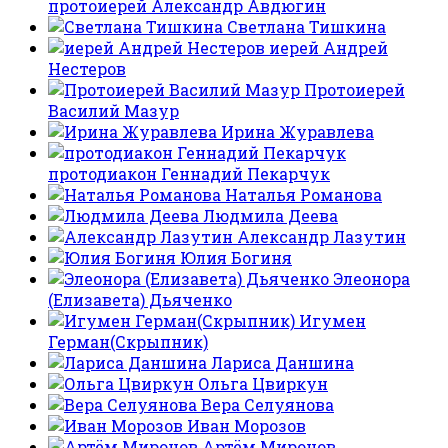
протоиерей Александр Авдюгин
Светлана Тишкина
иерей Андрей
Нестеров
Протоиерей
Василий Мазур
Ирина Журавлева
протодиакон Геннадий Пекарчук
Наталья Романова
Людмила Деева
Александр Лазутин
Юлия Богиня
Элеонора
(Елизавета) Дьяченко
Игумен
Герман(Скрыпник)
Лариса Даншина
Ольга Цвиркун
Вера Селуянова
Иван Морозов
Артём Миронов