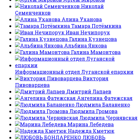
Николай
Семенченков
Алина Уханова
Тамара Потёмкина
Иван Нечипорук
Галина Кузнецова
Альбина Янкова
Галина Мамонтова
Информационный отдел Луганской епархии
Виктория
Пивоварцева
Дмитрий Лапаев
Ангелина Фатежская
Людмила Баланенко
Людмила Громова
Людмила Чернявская
Марина Лебедева
Надежда Кметюк
ЛЮБОВЬ