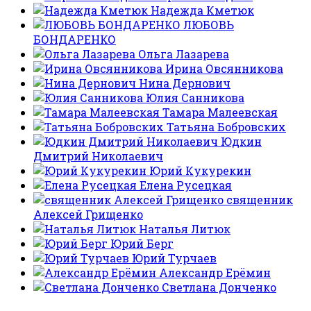
Надежда Кметюк
ЛЮБОВЬ
БОНДАРЕНКО
Ольга Лазарева
Ирина Овсянникова
Нина Дернович
Юлия Санникова
Тамара Малеевская
Татьяна Бобровских
Юдкин
Дмитрий Николаевич
Юрий Кукурекин
Елена Русецкая
священник
Алексей Грищенко
Наталья Литюк
Юрий Берг
Юрий Турчаев
Александр Ерёмин
Светлана Донченко