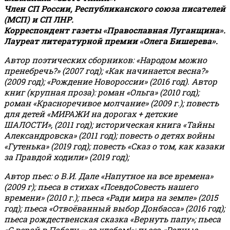
Член СП России, Республиканского союза писателей
(МСП) и СП ЛНР.
Корреспондент газеты «Православная Луганщина»
.
Лауреат литературной премии «Олега Бишерева».
Автор поэтических сборников: «Народом можно
пренебречь?» (2007 год); «Как начинается весна?»
(2009 год); «Рождение Новороссии» (2016 год).
Автор
книг (крупная проза): роман «Ольга» (2010 год);
роман «Красноречивое молчание» (2009 г.); повесть
для детей «МИРАЖИ на дорогах + детские
ШАЛОСТИ», (2011 год); историческая книга «Тайны
Александровска» (2011 год); повесть о детях войны
«Гутенька» (2019 год); повесть «Сказ о том, как казаки
за Правдой ходили» (2019 год);
Автор пьес: о В.И. Дале «Напутное на все времена»
(2009 г); пьеса в стихах «ПсевдоСовесть нашего
времени» (2010 г.); пьеса «Ради мира на земле» (2015
год); пьеса «Отвоёванный выбор Донбасса» (2016 год);
пьеса рождественская сказка «Вернуть папу»; пьеса
«С верой в Победу – за хлебом!»
;
пьеса «Родные