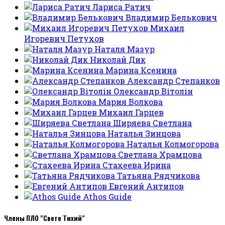
Лариса Ратич
Владимир Белькович
Михаил
Игоревич Петухов
Наталя Мазур
Николай Дик
Марина Ксенина
Александр Степанков
Олександр Вітолін
Мария Волкова
Михаил Гарцев
Ширяева Светлана
Наталья Зинцова
Наталья Колмогорова
Светлана Храмцова
Стахеева Ирина
Татьяна Рядчикова
Евгений Антипов
Athos Guide
Члены ПЛО "Свете Тихий"