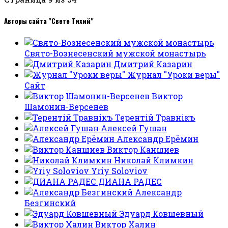
Авторы сайта "Свете Тихий"
Свято-Вознесенский мужской монастырь
Дмитрий Казарин
Журнал "Уроки веры"
Сайт
Виктор
Шамонин-Версенев
Терентiй Травнiкъ
Алексей Гушан
Александр Ерёмин
Виктор Каншиев
Николай Климкин
Yriy Soloviov
ДИАНА РАДЕС
Александр
Безгинский
Эдуард Ковшевный
Виктор Халин