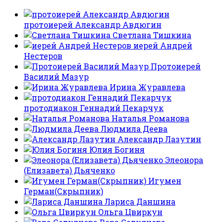
протоиерей Александр Авдюгин
Светлана Тишкина
иерей Андрей
Нестеров
Протоиерей
Василий Мазур
Ирина Журавлева
протодиакон Геннадий Пекарчук
Наталья Романова
Людмила Деева
Александр Лазутин
Юлия Богиня
Элеонора
(Елизавета) Дьяченко
Игумен
Герман(Скрыпник)
Лариса Даншина
Ольга Цвиркун