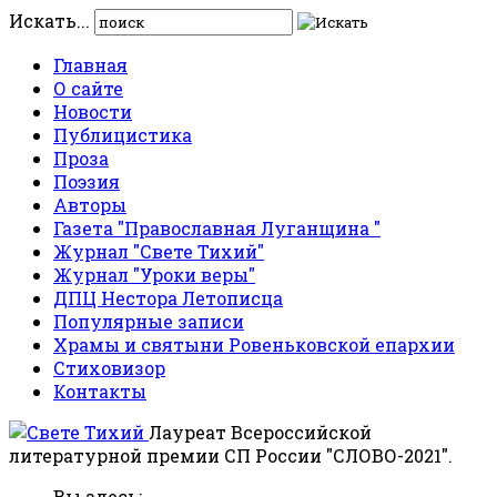
Искать...
Главная
О сайте
Новости
Публицистика
Проза
Поэзия
Авторы
Газета "Православная Луганщина "
Журнал "Свете Тихий"
Журнал "Уроки веры"
ДПЦ Нестора Летописца
Популярные записи
Храмы и святыни Ровеньковской епархии
Стиховизор
Контакты
Лауреат Всероссийской
литературной премии СП России "СЛОВО-2021".
Вы здесь: