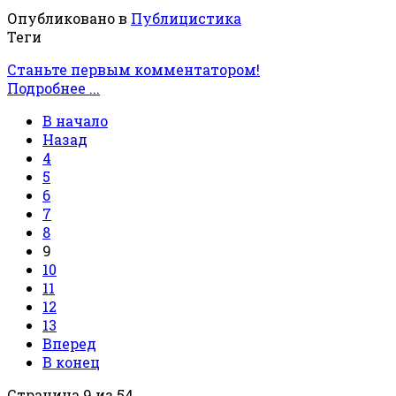
Опубликовано в
Публицистика
Теги
Станьте первым комментатором!
Подробнее ...
В начало
Назад
4
5
6
7
8
9
10
11
12
13
Вперед
В конец
Страница 9 из 54