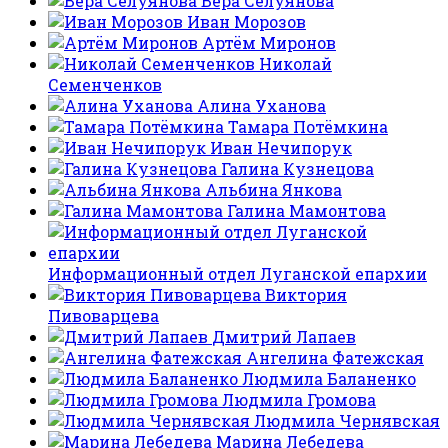
Вера Селуянова
Иван Морозов
Артём Миронов
Николай
Семенченков
Алина Уханова
Тамара Потёмкина
Иван Нечипорук
Галина Кузнецова
Альбина Янкова
Галина Мамонтова
Информационный отдел Луганской епархии
Виктория
Пивоварцева
Дмитрий Лапаев
Ангелина Фатежская
Людмила Баланенко
Людмила Громова
Людмила Чернявская
Марина Лебедева