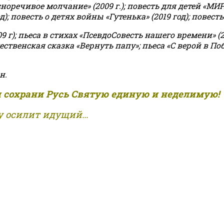
асноречивое молчание» (2009 г.); повесть для детей «МИ
 повесть о детях войны «Гутенька» (2019 год); повесть 
9 г); пьеса в стихах «ПсевдоСовесть нашего времени» (201
ственская сказка «Вернуть папу»; пьеса «С верой в Поб
н.
и сохрани Русь Святую единую и неделимую!
 осилит идущий...