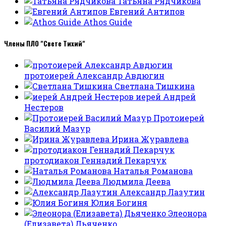
Татьяна Рядчикова
Евгений Антипов
Athos Guide
Члены ПЛО "Свете Тихий"
протоиерей Александр Авдюгин
Светлана Тишкина
иерей Андрей
Нестеров
Протоиерей
Василий Мазур
Ирина Журавлева
протодиакон Геннадий Пекарчук
Наталья Романова
Людмила Деева
Александр Лазутин
Юлия Богиня
Элеонора
(Елизавета) Дьяченко