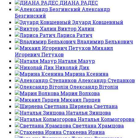
ДИАНА РАДЕС
Александр
Безгинский
Эдуард Ковшевный
Виктор Халин
Лариса Ратич
Владимир Белькович
Михаил
Игоревич Петухов
Наталя Мазур
Николай Дик
Марина Ксенина
Александр Степанков
Олександр Вітолін
Мария Волкова
Михаил Гарцев
Ширяева Светлана
Наталья Зинцова
Наталья Колмогорова
Светлана Храмцова
Стахеева Ирина