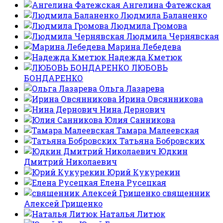
Ангелина Фатежская
Людмила Баланенко
Людмила Громова
Людмила Чернявская
Марина Лебедева
Надежда Кметюк
ЛЮБОВЬ
БОНДАРЕНКО
Ольга Лазарева
Ирина Овсянникова
Нина Дернович
Юлия Санникова
Тамара Малеевская
Татьяна Бобровских
Юдкин
Дмитрий Николаевич
Юрий Кукурекин
Елена Русецкая
священник
Алексей Грищенко
Наталья Литюк