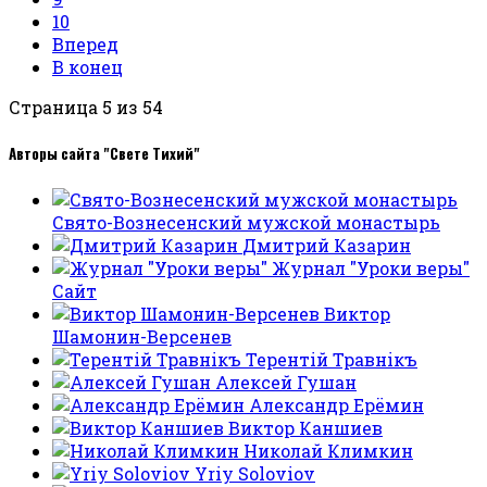
10
Вперед
В конец
Страница 5 из 54
Авторы сайта "Свете Тихий"
Свято-Вознесенский мужской монастырь
Дмитрий Казарин
Журнал "Уроки веры"
Сайт
Виктор
Шамонин-Версенев
Терентiй Травнiкъ
Алексей Гушан
Александр Ерёмин
Виктор Каншиев
Николай Климкин
Yriy Soloviov