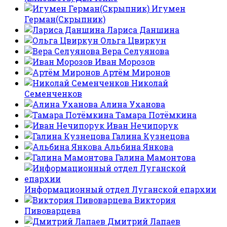
Игумен
Герман(Скрыпник)
Лариса Даншина
Ольга Цвиркун
Вера Селуянова
Иван Морозов
Артём Миронов
Николай
Семенченков
Алина Уханова
Тамара Потёмкина
Иван Нечипорук
Галина Кузнецова
Альбина Янкова
Галина Мамонтова
Информационный отдел Луганской епархии
Виктория
Пивоварцева
Дмитрий Лапаев