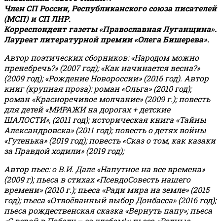
Член СП России, Республиканского союза писателей
(МСП) и СП ЛНР.
Корреспондент газеты «Православная Луганщина»
.
Лауреат литературной премии «Олега Бишерева».
Автор поэтических сборников: «Народом можно
пренебречь?» (2007 год); «Как начинается весна?»
(2009 год); «Рождение Новороссии» (2016 год).
Автор
книг (крупная проза): роман «Ольга» (2010 год);
роман «Красноречивое молчание» (2009 г.); повесть
для детей «МИРАЖИ на дорогах + детские
ШАЛОСТИ», (2011 год); историческая книга «Тайны
Александровска» (2011 год); повесть о детях войны
«Гутенька» (2019 год); повесть «Сказ о том, как казаки
за Правдой ходили» (2019 год);
Автор пьес: о В.И. Дале «Напутное на все времена»
(2009 г); пьеса в стихах «ПсевдоСовесть нашего
времени» (2010 г.); пьеса «Ради мира на земле» (2015
год); пьеса «Отвоёванный выбор Донбасса» (2016 год);
пьеса рождественская сказка «Вернуть папу»; пьеса
«С верой в Победу – за хлебом!»
;
пьеса «Родные