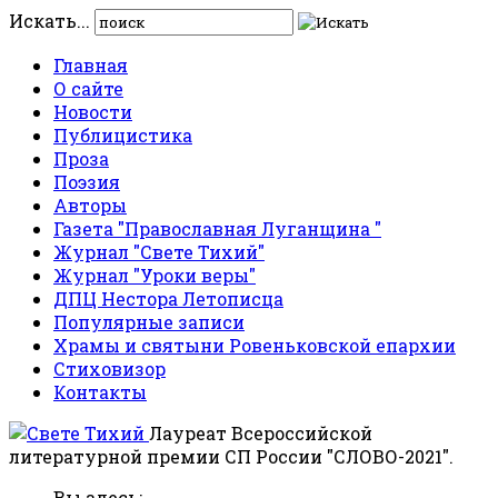
Искать...
Главная
О сайте
Новости
Публицистика
Проза
Поэзия
Авторы
Газета "Православная Луганщина "
Журнал "Свете Тихий"
Журнал "Уроки веры"
ДПЦ Нестора Летописца
Популярные записи
Храмы и святыни Ровеньковской епархии
Стиховизор
Контакты
Лауреат Всероссийской
литературной премии СП России "СЛОВО-2021".
Вы здесь: