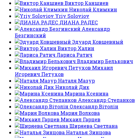
Виктор Каншиев
Николай Климкин
Yriy Soloviov
ДИАНА РАДЕС
Александр
Безгинский
Эдуард Ковшевный
Виктор Халин
Лариса Ратич
Владимир Белькович
Михаил
Игоревич Петухов
Наталя Мазур
Николай Дик
Марина Ксенина
Александр Степанков
Олександр Вітолін
Мария Волкова
Михаил Гарцев
Ширяева Светлана
Наталья Зинцова