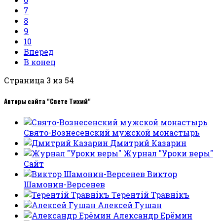
7
8
9
10
Вперед
В конец
Страница 3 из 54
Авторы сайта "Свете Тихий"
Свято-Вознесенский мужской монастырь
Дмитрий Казарин
Журнал "Уроки веры"
Сайт
Виктор
Шамонин-Версенев
Терентiй Травнiкъ
Алексей Гушан
Александр Ерёмин