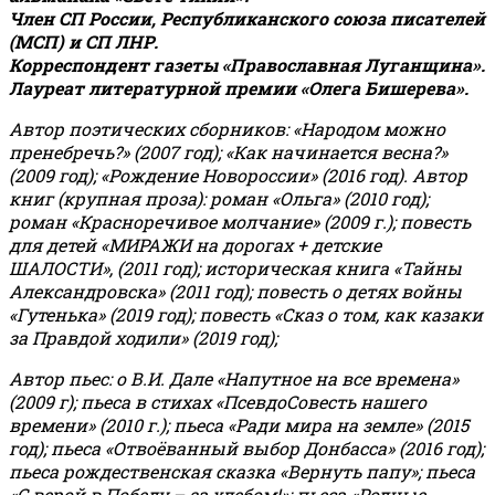
Член СП России, Республиканского союза писателей
(МСП) и СП ЛНР.
Корреспондент газеты «Православная Луганщина»
.
Лауреат литературной премии «Олега Бишерева».
Автор поэтических сборников: «Народом можно
пренебречь?» (2007 год); «Как начинается весна?»
(2009 год); «Рождение Новороссии» (2016 год).
Автор
книг (крупная проза): роман «Ольга» (2010 год);
роман «Красноречивое молчание» (2009 г.); повесть
для детей «МИРАЖИ на дорогах + детские
ШАЛОСТИ», (2011 год); историческая книга «Тайны
Александровска» (2011 год); повесть о детях войны
«Гутенька» (2019 год); повесть «Сказ о том, как казаки
за Правдой ходили» (2019 год);
Автор пьес: о В.И. Дале «Напутное на все времена»
(2009 г); пьеса в стихах «ПсевдоСовесть нашего
времени» (2010 г.); пьеса «Ради мира на земле» (2015
год); пьеса «Отвоёванный выбор Донбасса» (2016 год);
пьеса рождественская сказка «Вернуть папу»; пьеса
«С верой в Победу – за хлебом!»
;
пьеса «Родные