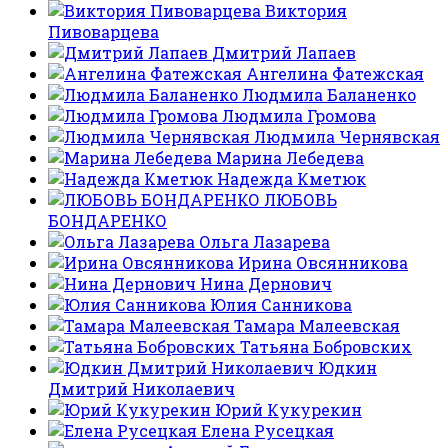
Виктория
Пивоварцева
Дмитрий Лапаев
Ангелина Фатежская
Людмила Баланенко
Людмила Громова
Людмила Чернявская
Марина Лебедева
Надежда Кметюк
ЛЮБОВЬ
БОНДАРЕНКО
Ольга Лазарева
Ирина Овсянникова
Нина Дернович
Юлия Санникова
Тамара Малеевская
Татьяна Бобровских
Юдкин
Дмитрий Николаевич
Юрий Кукурекин
Елена Русецкая