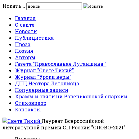
Искать...
Главная
О сайте
Новости
Публицистика
Проза
Поэзия
Авторы
Газета "Православная Луганщина "
Журнал "Свете Тихий"
Журнал "Уроки веры"
ДПЦ Нестора Летописца
Популярные записи
Храмы и святыни Ровеньковской епархии
Стиховизор
Контакты
Лауреат Всероссийской
литературной премии СП России "СЛОВО-2021".
Вы здесь: