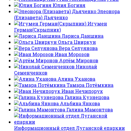
Юлия Богиня
Элеонора
(Елизавета) Дьяченко
Игумен
Герман(Скрыпник)
Лариса Даншина
Ольга Цвиркун
Вера Селуянова
Иван Морозов
Артём Миронов
Николай
Семенченков
Алина Уханова
Тамара Потёмкина
Иван Нечипорук
Галина Кузнецова
Альбина Янкова
Галина Мамонтова
Информационный отдел Луганской епархии