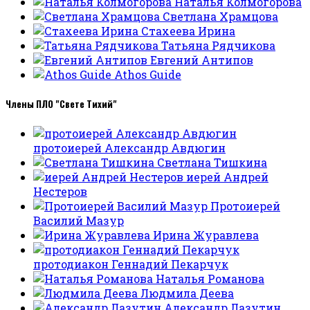
Наталья Колмогорова
Светлана Храмцова
Стахеева Ирина
Татьяна Рядчикова
Евгений Антипов
Athos Guide
Члены ПЛО "Свете Тихий"
протоиерей Александр Авдюгин
Светлана Тишкина
иерей Андрей
Нестеров
Протоиерей
Василий Мазур
Ирина Журавлева
протодиакон Геннадий Пекарчук
Наталья Романова
Людмила Деева
Александр Лазутин