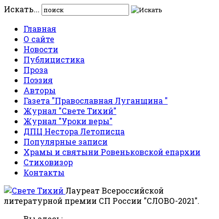
Искать...
Главная
О сайте
Новости
Публицистика
Проза
Поэзия
Авторы
Газета "Православная Луганщина "
Журнал "Свете Тихий"
Журнал "Уроки веры"
ДПЦ Нестора Летописца
Популярные записи
Храмы и святыни Ровеньковской епархии
Стиховизор
Контакты
Лауреат Всероссийской
литературной премии СП России "СЛОВО-2021".
Вы здесь: