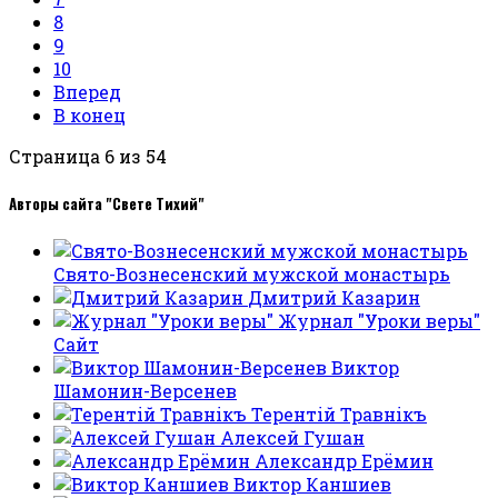
8
9
10
Вперед
В конец
Страница 6 из 54
Авторы сайта "Свете Тихий"
Свято-Вознесенский мужской монастырь
Дмитрий Казарин
Журнал "Уроки веры"
Сайт
Виктор
Шамонин-Версенев
Терентiй Травнiкъ
Алексей Гушан
Александр Ерёмин
Виктор Каншиев