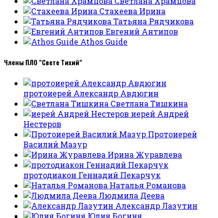
Светлана Храмцова
Стахеева Ирина
Татьяна Рядчикова
Евгений Антипов
Athos Guide
Члены ПЛО "Свете Тихий"
протоиерей Александр Авдюгин
Светлана Тишкина
иерей Андрей
Нестеров
Протоиерей
Василий Мазур
Ирина Журавлева
протодиакон Геннадий Пекарчук
Наталья Романова
Людмила Деева
Александр Лазутин
Юлия Богиня