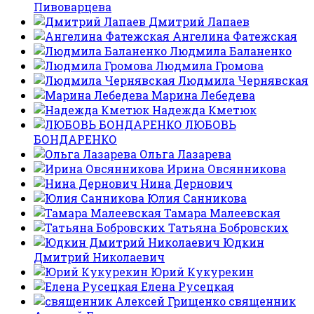
Пивоварцева
Дмитрий Лапаев
Ангелина Фатежская
Людмила Баланенко
Людмила Громова
Людмила Чернявская
Марина Лебедева
Надежда Кметюк
ЛЮБОВЬ
БОНДАРЕНКО
Ольга Лазарева
Ирина Овсянникова
Нина Дернович
Юлия Санникова
Тамара Малеевская
Татьяна Бобровских
Юдкин
Дмитрий Николаевич
Юрий Кукурекин
Елена Русецкая
священник