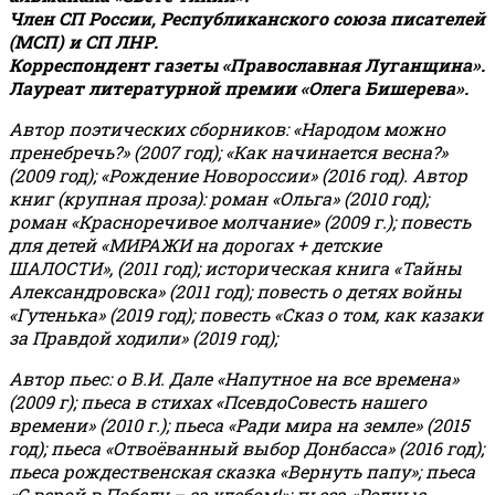
Член СП России, Республиканского союза писателей
(МСП) и СП ЛНР.
Корреспондент газеты «Православная Луганщина»
.
Лауреат литературной премии «Олега Бишерева».
Автор поэтических сборников: «Народом можно
пренебречь?» (2007 год); «Как начинается весна?»
(2009 год); «Рождение Новороссии» (2016 год).
Автор
книг (крупная проза): роман «Ольга» (2010 год);
роман «Красноречивое молчание» (2009 г.); повесть
для детей «МИРАЖИ на дорогах + детские
ШАЛОСТИ», (2011 год); историческая книга «Тайны
Александровска» (2011 год); повесть о детях войны
«Гутенька» (2019 год); повесть «Сказ о том, как казаки
за Правдой ходили» (2019 год);
Автор пьес: о В.И. Дале «Напутное на все времена»
(2009 г); пьеса в стихах «ПсевдоСовесть нашего
времени» (2010 г.); пьеса «Ради мира на земле» (2015
год); пьеса «Отвоёванный выбор Донбасса» (2016 год);
пьеса рождественская сказка «Вернуть папу»; пьеса
«С верой в Победу – за хлебом!»
;
пьеса «Родные