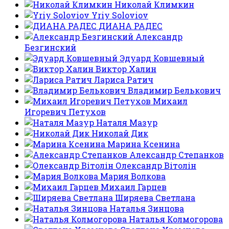
Николай Климкин
Yriy Soloviov
ДИАНА РАДЕС
Александр
Безгинский
Эдуард Ковшевный
Виктор Халин
Лариса Ратич
Владимир Белькович
Михаил
Игоревич Петухов
Наталя Мазур
Николай Дик
Марина Ксенина
Александр Степанков
Олександр Вітолін
Мария Волкова
Михаил Гарцев
Ширяева Светлана
Наталья Зинцова
Наталья Колмогорова