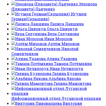
Элеонора
(Елизавета) Дьяченко
Игумен
Герман(Скрыпник)
Лариса Даншина
Ольга Цвиркун
Вера Селуянова
Иван Морозов
Артём Миронов
Николай
Семенченков
Алина Уханова
Тамара Потёмкина
Иван Нечипорук
Галина Кузнецова
Альбина Янкова
Галина Мамонтова
Информационный отдел Луганской епархии
Виктория