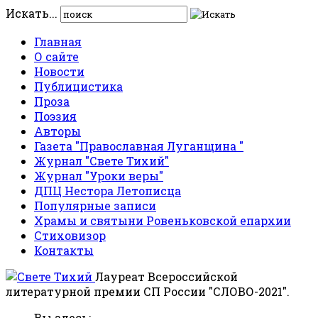
Искать...
Главная
О сайте
Новости
Публицистика
Проза
Поэзия
Авторы
Газета "Православная Луганщина "
Журнал "Свете Тихий"
Журнал "Уроки веры"
ДПЦ Нестора Летописца
Популярные записи
Храмы и святыни Ровеньковской епархии
Стиховизор
Контакты
Лауреат Всероссийской
литературной премии СП России "СЛОВО-2021".
Вы здесь: