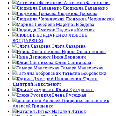
Ангелина Фатежская
Людмила Баланенко
Людмила Громова
Людмила Чернявская
Марина Лебедева
Надежда Кметюк
ЛЮБОВЬ
БОНДАРЕНКО
Ольга Лазарева
Ирина Овсянникова
Нина Дернович
Юлия Санникова
Тамара Малеевская
Татьяна Бобровских
Юдкин
Дмитрий Николаевич
Юрий Кукурекин
Елена Русецкая
священник
Алексей Грищенко
Наталья Литюк