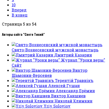
10
Вперед
В конец
Страница 5 из 54
Авторы сайта "Свете Тихий"
Свято-Вознесенский мужской монастырь
Дмитрий Казарин
Журнал "Уроки веры"
Сайт
Виктор
Шамонин-Версенев
Терентiй Травнiкъ
Алексей Гушан
Александр Ерёмин
Виктор Каншиев
Николай Климкин
Yriy Soloviov