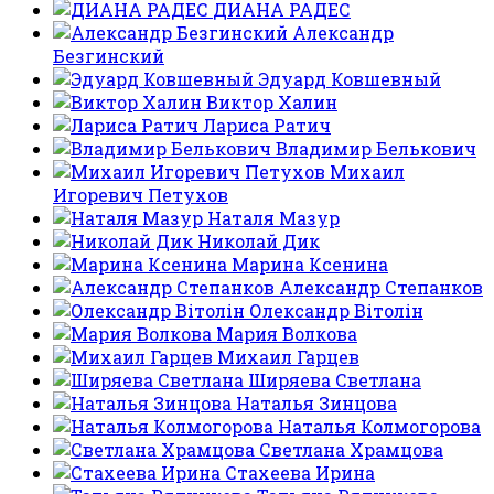
ДИАНА РАДЕС
Александр
Безгинский
Эдуард Ковшевный
Виктор Халин
Лариса Ратич
Владимир Белькович
Михаил
Игоревич Петухов
Наталя Мазур
Николай Дик
Марина Ксенина
Александр Степанков
Олександр Вітолін
Мария Волкова
Михаил Гарцев
Ширяева Светлана
Наталья Зинцова
Наталья Колмогорова
Светлана Храмцова
Стахеева Ирина