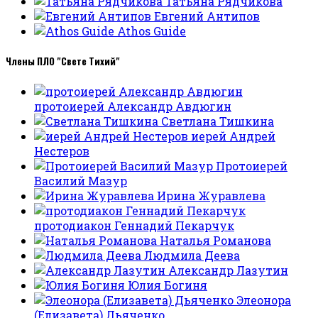
Татьяна Рядчикова
Евгений Антипов
Athos Guide
Члены ПЛО "Свете Тихий"
протоиерей Александр Авдюгин
Светлана Тишкина
иерей Андрей
Нестеров
Протоиерей
Василий Мазур
Ирина Журавлева
протодиакон Геннадий Пекарчук
Наталья Романова
Людмила Деева
Александр Лазутин
Юлия Богиня
Элеонора
(Елизавета) Дьяченко