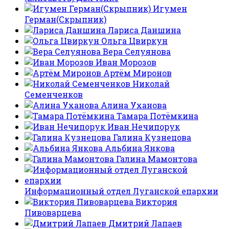
Игумен
Герман(Скрыпник)
Лариса Даншина
Ольга Цвиркун
Вера Селуянова
Иван Морозов
Артём Миронов
Николай
Семенченков
Алина Уханова
Тамара Потёмкина
Иван Нечипорук
Галина Кузнецова
Альбина Янкова
Галина Мамонтова
Информационный отдел Луганской епархии
Виктория
Пивоварцева
Дмитрий Лапаев