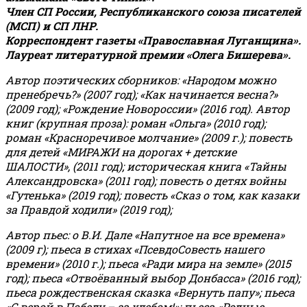
Член СП России, Республиканского союза писателей
(МСП) и СП ЛНР.
Корреспондент газеты «Православная Луганщина»
.
Лауреат литературной премии «Олега Бишерева».
Автор поэтических сборников: «Народом можно
пренебречь?» (2007 год); «Как начинается весна?»
(2009 год); «Рождение Новороссии» (2016 год).
Автор
книг (крупная проза): роман «Ольга» (2010 год);
роман «Красноречивое молчание» (2009 г.); повесть
для детей «МИРАЖИ на дорогах + детские
ШАЛОСТИ», (2011 год); историческая книга «Тайны
Александровска» (2011 год); повесть о детях войны
«Гутенька» (2019 год); повесть «Сказ о том, как казаки
за Правдой ходили» (2019 год);
Автор пьес: о В.И. Дале «Напутное на все времена»
(2009 г); пьеса в стихах «ПсевдоСовесть нашего
времени» (2010 г.); пьеса «Ради мира на земле» (2015
год); пьеса «Отвоёванный выбор Донбасса» (2016 год);
пьеса рождественская сказка «Вернуть папу»; пьеса
«С верой в Победу – за хлебом!»
;
пьеса «Родные