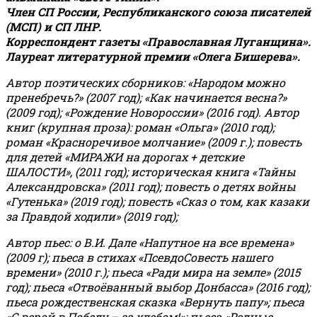
Член СП России, Республиканского союза писателей
(МСП) и СП ЛНР.
Корреспондент газеты «Православная Луганщина»
.
Лауреат литературной премии «Олега Бишерева».
Автор поэтических сборников: «Народом можно
пренебречь?» (2007 год); «Как начинается весна?»
(2009 год); «Рождение Новороссии» (2016 год).
Автор
книг (крупная проза): роман «Ольга» (2010 год);
роман «Красноречивое молчание» (2009 г.); повесть
для детей «МИРАЖИ на дорогах + детские
ШАЛОСТИ», (2011 год); историческая книга «Тайны
Александровска» (2011 год); повесть о детях войны
«Гутенька» (2019 год); повесть «Сказ о том, как казаки
за Правдой ходили» (2019 год);
Автор пьес: о В.И. Дале «Напутное на все времена»
(2009 г); пьеса в стихах «ПсевдоСовесть нашего
времени» (2010 г.); пьеса «Ради мира на земле» (2015
год); пьеса «Отвоёванный выбор Донбасса» (2016 год);
пьеса рождественская сказка «Вернуть папу»; пьеса
«С верой в Победу – за хлебом!»
;
пьеса «Родные