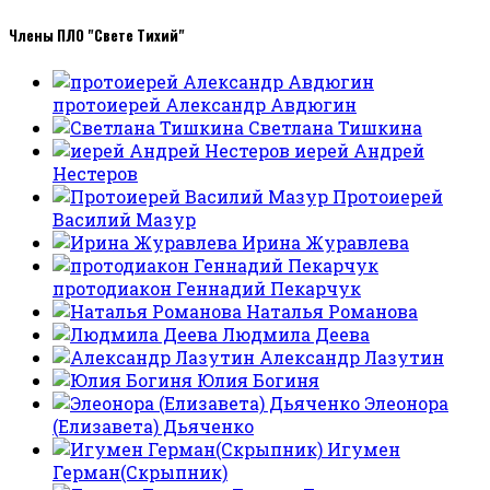
Члены ПЛО "Свете Тихий"
протоиерей Александр Авдюгин
Светлана Тишкина
иерей Андрей
Нестеров
Протоиерей
Василий Мазур
Ирина Журавлева
протодиакон Геннадий Пекарчук
Наталья Романова
Людмила Деева
Александр Лазутин
Юлия Богиня
Элеонора
(Елизавета) Дьяченко
Игумен
Герман(Скрыпник)