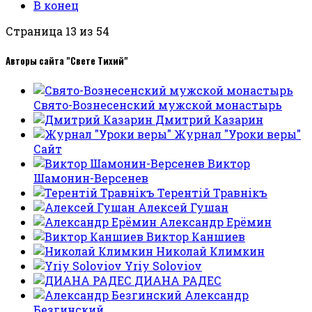
В конец
Страница 13 из 54
Авторы сайта "Свете Тихий"
Свято-Вознесенский мужской монастырь
Дмитрий Казарин
Журнал "Уроки веры"
Сайт
Виктор
Шамонин-Версенев
Терентiй Травнiкъ
Алексей Гушан
Александр Ерёмин
Виктор Каншиев
Николай Климкин
Yriy Soloviov
ДИАНА РАДЕС
Александр
Безгинский