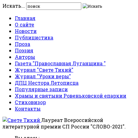
Искать...
Главная
О сайте
Новости
Публицистика
Проза
Поэзия
Авторы
Газета "Православная Луганщина "
Журнал "Свете Тихий"
Журнал "Уроки веры"
ДПЦ Нестора Летописца
Популярные записи
Храмы и святыни Ровеньковской епархии
Стиховизор
Контакты
Лауреат Всероссийской
литературной премии СП России "СЛОВО-2021".
Вы здесь: