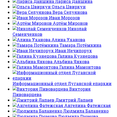
Лариса Даншина
Ольга Цвиркун
Вера Селуянова
Иван Морозов
Артём Миронов
Николай
Семенченков
Алина Уханова
Тамара Потёмкина
Иван Нечипорук
Галина Кузнецова
Альбина Янкова
Галина Мамонтова
Информационный отдел Луганской епархии
Виктория
Пивоварцева
Дмитрий Лапаев
Ангелина Фатежская
Людмила Баланенко
Людмила Громова