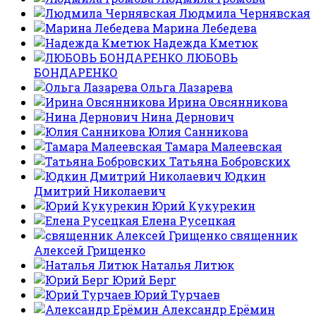
Людмила Чернявская
Марина Лебедева
Надежда Кметюк
ЛЮБОВЬ
БОНДАРЕНКО
Ольга Лазарева
Ирина Овсянникова
Нина Дернович
Юлия Санникова
Тамара Малеевская
Татьяна Бобровских
Юдкин
Дмитрий Николаевич
Юрий Кукурекин
Елена Русецкая
священник
Алексей Грищенко
Наталья Литюк
Юрий Берг
Юрий Турчаев
Александр Ерёмин