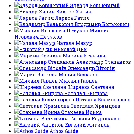
Эдуард Ковшевный
Виктор Халин
Лариса Ратич
Владимир Белькович
Михаил
Игоревич Петухов
Наталя Мазур
Николай Дик
Марина Ксенина
Александр Степанков
Олександр Вітолін
Мария Волкова
Михаил Гарцев
Ширяева Светлана
Наталья Зинцова
Наталья Колмогорова
Светлана Храмцова
Стахеева Ирина
Татьяна Рядчикова
Евгений Антипов
Athos Guide