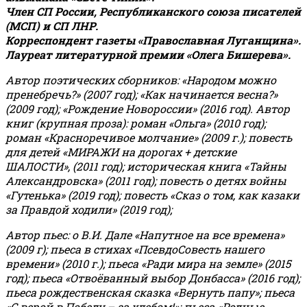
Член СП России, Республиканского союза писателей
(МСП) и СП ЛНР.
Корреспондент газеты «Православная Луганщина»
.
Лауреат литературной премии «Олега Бишерева».
Автор поэтических сборников: «Народом можно
пренебречь?» (2007 год); «Как начинается весна?»
(2009 год); «Рождение Новороссии» (2016 год).
Автор
книг (крупная проза): роман «Ольга» (2010 год);
роман «Красноречивое молчание» (2009 г.); повесть
для детей «МИРАЖИ на дорогах + детские
ШАЛОСТИ», (2011 год); историческая книга «Тайны
Александровска» (2011 год); повесть о детях войны
«Гутенька» (2019 год); повесть «Сказ о том, как казаки
за Правдой ходили» (2019 год);
Автор пьес: о В.И. Дале «Напутное на все времена»
(2009 г); пьеса в стихах «ПсевдоСовесть нашего
времени» (2010 г.); пьеса «Ради мира на земле» (2015
год); пьеса «Отвоёванный выбор Донбасса» (2016 год);
пьеса рождественская сказка «Вернуть папу»; пьеса
«С верой в Победу – за хлебом!»
;
пьеса «Родные