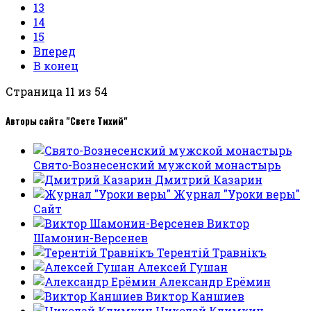
13
14
15
Вперед
В конец
Страница 11 из 54
Авторы сайта "Свете Тихий"
Свято-Вознесенский мужской монастырь
Дмитрий Казарин
Журнал "Уроки веры"
Сайт
Виктор
Шамонин-Версенев
Терентiй Травнiкъ
Алексей Гушан
Александр Ерёмин
Виктор Каншиев
Николай Климкин