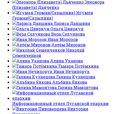
Элеонора
(Елизавета) Дьяченко
Игумен
Герман(Скрыпник)
Лариса Даншина
Ольга Цвиркун
Вера Селуянова
Иван Морозов
Артём Миронов
Николай
Семенченков
Алина Уханова
Тамара Потёмкина
Иван Нечипорук
Галина Кузнецова
Альбина Янкова
Галина Мамонтова
Информационный отдел Луганской епархии
Виктория