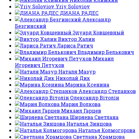
Yriy Soloviov
ДИАНА РАДЕС
Александр
Безгинский
Эдуард Ковшевный
Виктор Халин
Лариса Ратич
Владимир Белькович
Михаил
Игоревич Петухов
Наталя Мазур
Николай Дик
Марина Ксенина
Александр Степанков
Олександр Вітолін
Мария Волкова
Михаил Гарцев
Ширяева Светлана
Наталья Зинцова
Наталья Колмогорова
Светлана Храмцова