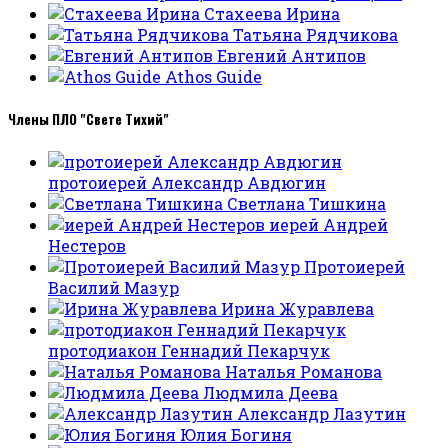
Стахеева Ирина
Татьяна Рядчикова
Евгений Антипов
Athos Guide
Члены ПЛО "Свете Тихий"
протоиерей Александр Авдюгин
Светлана Тишкина
иерей Андрей
Нестеров
Протоиерей
Василий Мазур
Ирина Журавлева
протодиакон Геннадий Пекарчук
Наталья Романова
Людмила Деева
Александр Лазутин
Юлия Богиня