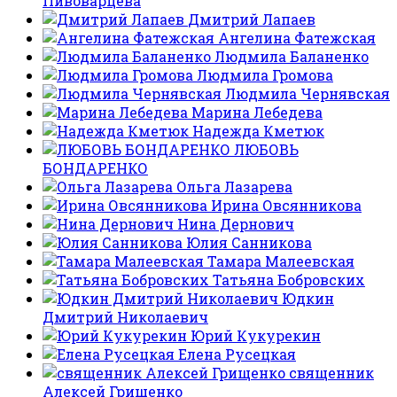
Пивоварцева
Дмитрий Лапаев
Ангелина Фатежская
Людмила Баланенко
Людмила Громова
Людмила Чернявская
Марина Лебедева
Надежда Кметюк
ЛЮБОВЬ
БОНДАРЕНКО
Ольга Лазарева
Ирина Овсянникова
Нина Дернович
Юлия Санникова
Тамара Малеевская
Татьяна Бобровских
Юдкин
Дмитрий Николаевич
Юрий Кукурекин
Елена Русецкая
священник
Алексей Грищенко