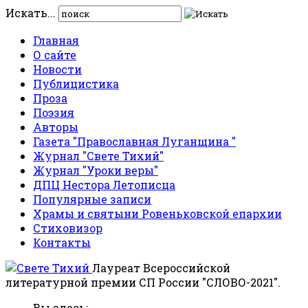
Искать...
Главная
О сайте
Новости
Публицистика
Проза
Поэзия
Авторы
Газета "Православная Луганщина "
Журнал "Свете Тихий"
Журнал "Уроки веры"
ДПЦ Нестора Летописца
Популярные записи
Храмы и святыни Ровеньковской епархии
Стиховизор
Контакты
Лауреат Всероссийской
литературной премии СП России "СЛОВО-2021".
Вы здесь: