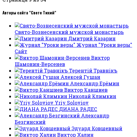
Авторы сайта "Свете Тихий"
Свято-Вознесенский мужской монастырь
Дмитрий Казарин
Журнал "Уроки веры"
Сайт
Виктор
Шамонин-Версенев
Терентiй Травнiкъ
Алексей Гушан
Александр Ерёмин
Виктор Каншиев
Николай Климкин
Yriy Soloviov
ДИАНА РАДЕС
Александр
Безгинский
Эдуард Ковшевный
Виктор Халин