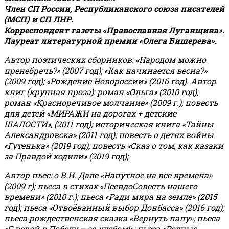
Член СП России, Республиканского союза писателей
(МСП) и СП ЛНР.
Корреспондент газеты «Православная Луганщина»
.
Лауреат литературной премии «Олега Бишерева».
Автор поэтических сборников: «Народом можно
пренебречь?» (2007 год); «Как начинается весна?»
(2009 год); «Рождение Новороссии» (2016 год).
Автор
книг (крупная проза): роман «Ольга» (2010 год);
роман «Красноречивое молчание» (2009 г.); повесть
для детей «МИРАЖИ на дорогах + детские
ШАЛОСТИ», (2011 год); историческая книга «Тайны
Александровска» (2011 год); повесть о детях войны
«Гутенька» (2019 год); повесть «Сказ о том, как казаки
за Правдой ходили» (2019 год);
Автор пьес: о В.И. Дале «Напутное на все времена»
(2009 г); пьеса в стихах «ПсевдоСовесть нашего
времени» (2010 г.); пьеса «Ради мира на земле» (2015
год); пьеса «Отвоёванный выбор Донбасса» (2016 год);
пьеса рождественская сказка «Вернуть папу»; пьеса
«С верой в Победу – за хлебом!»
;
пьеса «Родные