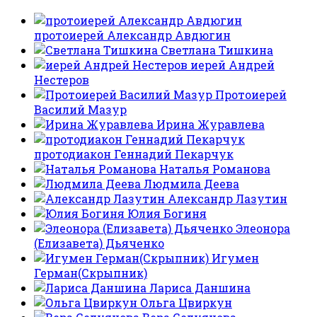
протоиерей Александр Авдюгин
Светлана Тишкина
иерей Андрей
Нестеров
Протоиерей
Василий Мазур
Ирина Журавлева
протодиакон Геннадий Пекарчук
Наталья Романова
Людмила Деева
Александр Лазутин
Юлия Богиня
Элеонора
(Елизавета) Дьяченко
Игумен
Герман(Скрыпник)
Лариса Даншина
Ольга Цвиркун