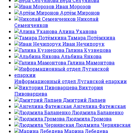
Вера Селуянова
Иван Морозов
Артём Миронов
Николай
Семенченков
Алина Уханова
Тамара Потёмкина
Иван Нечипорук
Галина Кузнецова
Альбина Янкова
Галина Мамонтова
Информационный отдел Луганской епархии
Виктория
Пивоварцева
Дмитрий Лапаев
Ангелина Фатежская
Людмила Баланенко
Людмила Громова
Людмила Чернявская
Марина Лебедева