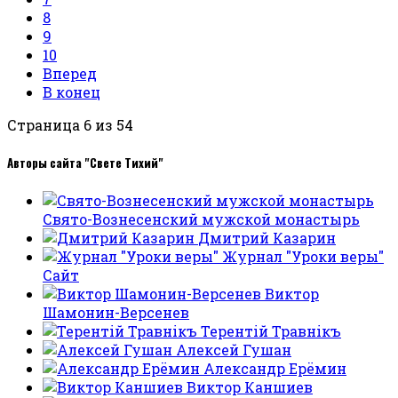
8
9
10
Вперед
В конец
Страница 6 из 54
Авторы сайта "Свете Тихий"
Свято-Вознесенский мужской монастырь
Дмитрий Казарин
Журнал "Уроки веры"
Сайт
Виктор
Шамонин-Версенев
Терентiй Травнiкъ
Алексей Гушан
Александр Ерёмин
Виктор Каншиев