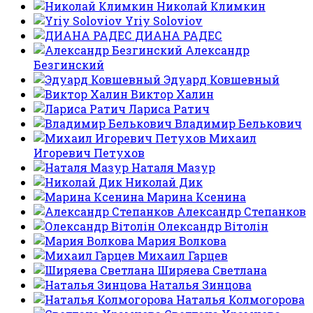
Николай Климкин
Yriy Soloviov
ДИАНА РАДЕС
Александр
Безгинский
Эдуард Ковшевный
Виктор Халин
Лариса Ратич
Владимир Белькович
Михаил
Игоревич Петухов
Наталя Мазур
Николай Дик
Марина Ксенина
Александр Степанков
Олександр Вітолін
Мария Волкова
Михаил Гарцев
Ширяева Светлана
Наталья Зинцова
Наталья Колмогорова