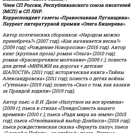
Член СП России, Республиканского союза писателей
(МСП) и СП ЛНР.
Корреспондент газеты «Православная Луганщина»
.
Лауреат литературной премии «Олега Бишерева».
Автор поэтических сборников: «Народом можно
пренебречь?» (2007 год); «Как начинается весна?»
(2009 год); «Рождение Новороссии» (2016 год).
Автор
книг (крупная проза): роман «Ольга» (2010 год);
роман «Красноречивое молчание» (2009 г.); повесть
для детей «МИРАЖИ на дорогах + детские
ШАЛОСТИ», (2011 год); историческая книга «Тайны
Александровска» (2011 год); повесть о детях войны
«Гутенька» (2019 год); повесть «Сказ о том, как казаки
за Правдой ходили» (2019 год);
Автор пьес: о В.И. Дале «Напутное на все времена»
(2009 г); пьеса в стихах «ПсевдоСовесть нашего
времени» (2010 г.); пьеса «Ради мира на земле» (2015
год); пьеса «Отвоёванный выбор Донбасса» (2016 год);
пьеса рождественская сказка «Вернуть папу»; пьеса
«С верой в Победу – за хлебом!»
;
пьеса «Родные