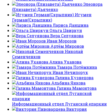
Элеонора
(Елизавета) Дьяченко
Игумен
Герман(Скрыпник)
Лариса Даншина
Ольга Цвиркун
Вера Селуянова
Иван Морозов
Артём Миронов
Николай
Семенченков
Алина Уханова
Тамара Потёмкина
Иван Нечипорук
Галина Кузнецова
Альбина Янкова
Галина Мамонтова
Информационный отдел Луганской епархии
Виктория