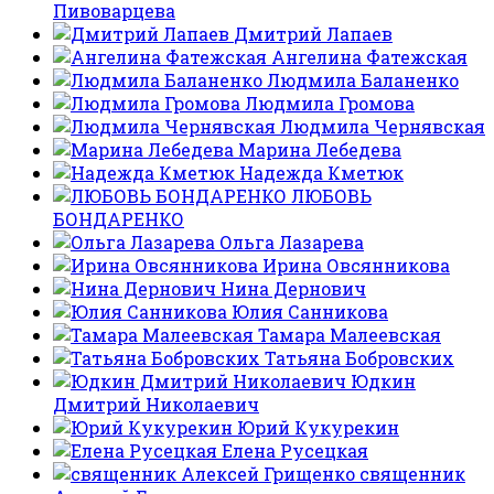
Пивоварцева
Дмитрий Лапаев
Ангелина Фатежская
Людмила Баланенко
Людмила Громова
Людмила Чернявская
Марина Лебедева
Надежда Кметюк
ЛЮБОВЬ
БОНДАРЕНКО
Ольга Лазарева
Ирина Овсянникова
Нина Дернович
Юлия Санникова
Тамара Малеевская
Татьяна Бобровских
Юдкин
Дмитрий Николаевич
Юрий Кукурекин
Елена Русецкая
священник