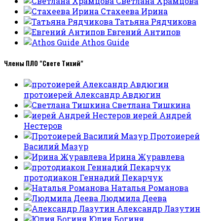
Светлана Храмцова
Стахеева Ирина
Татьяна Рядчикова
Евгений Антипов
Athos Guide
Члены ПЛО "Свете Тихий"
протоиерей Александр Авдюгин
Светлана Тишкина
иерей Андрей
Нестеров
Протоиерей
Василий Мазур
Ирина Журавлева
протодиакон Геннадий Пекарчук
Наталья Романова
Людмила Деева
Александр Лазутин
Юлия Богиня