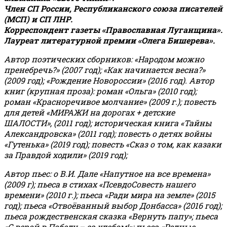
Член СП России, Республиканского союза писателей
(МСП) и СП ЛНР.
Корреспондент газеты «Православная Луганщина»
.
Лауреат литературной премии «Олега Бишерева».
Автор поэтических сборников: «Народом можно
пренебречь?» (2007 год); «Как начинается весна?»
(2009 год); «Рождение Новороссии» (2016 год).
Автор
книг (крупная проза): роман «Ольга» (2010 год);
роман «Красноречивое молчание» (2009 г.); повесть
для детей «МИРАЖИ на дорогах + детские
ШАЛОСТИ», (2011 год); историческая книга «Тайны
Александровска» (2011 год); повесть о детях войны
«Гутенька» (2019 год); повесть «Сказ о том, как казаки
за Правдой ходили» (2019 год);
Автор пьес: о В.И. Дале «Напутное на все времена»
(2009 г); пьеса в стихах «ПсевдоСовесть нашего
времени» (2010 г.); пьеса «Ради мира на земле» (2015
год); пьеса «Отвоёванный выбор Донбасса» (2016 год);
пьеса рождественская сказка «Вернуть папу»; пьеса
«С верой в Победу – за хлебом!»
;
пьеса «Родные