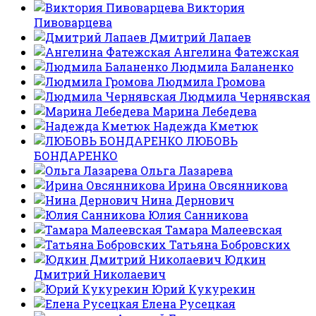
Виктория
Пивоварцева
Дмитрий Лапаев
Ангелина Фатежская
Людмила Баланенко
Людмила Громова
Людмила Чернявская
Марина Лебедева
Надежда Кметюк
ЛЮБОВЬ
БОНДАРЕНКО
Ольга Лазарева
Ирина Овсянникова
Нина Дернович
Юлия Санникова
Тамара Малеевская
Татьяна Бобровских
Юдкин
Дмитрий Николаевич
Юрий Кукурекин
Елена Русецкая