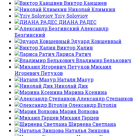
Виктор Каншиев
Николай Климкин
Yriy Soloviov
ДИАНА РАДЕС
Александр
Безгинский
Эдуард Ковшевный
Виктор Халин
Лариса Ратич
Владимир Белькович
Михаил
Игоревич Петухов
Наталя Мазур
Николай Дик
Марина Ксенина
Александр Степанков
Олександр Вітолін
Мария Волкова
Михаил Гарцев
Ширяева Светлана
Наталья Зинцова