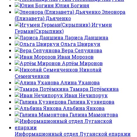
Юлия Богиня
Элеонора
(Елизавета) Дьяченко
Игумен
Герман(Скрыпник)
Лариса Даншина
Ольга Цвиркун
Вера Селуянова
Иван Морозов
Артём Миронов
Николай
Семенченков
Алина Уханова
Тамара Потёмкина
Иван Нечипорук
Галина Кузнецова
Альбина Янкова
Галина Мамонтова
Информационный отдел Луганской епархии