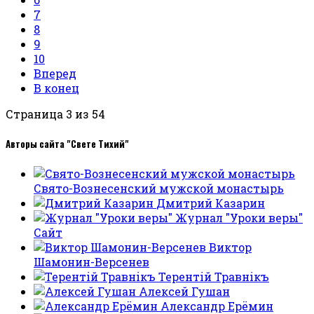
7
8
9
10
Вперед
В конец
Страница 3 из 54
Авторы сайта "Свете Тихий"
Свято-Вознесенский мужской монастырь
Дмитрий Казарин
Журнал "Уроки веры"
Сайт
Виктор
Шамонин-Версенев
Терентiй Травнiкъ
Алексей Гушан
Александр Ерёмин