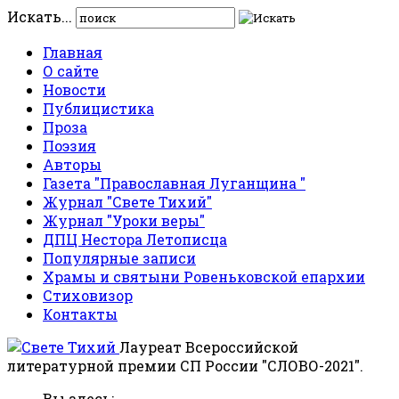
Искать...
Главная
О сайте
Новости
Публицистика
Проза
Поэзия
Авторы
Газета "Православная Луганщина "
Журнал "Свете Тихий"
Журнал "Уроки веры"
ДПЦ Нестора Летописца
Популярные записи
Храмы и святыни Ровеньковской епархии
Стиховизор
Контакты
Лауреат Всероссийской
литературной премии СП России "СЛОВО-2021".
Вы здесь: