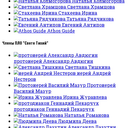
Наталья Колмогорова
Светлана Храмцова
Стахеева Ирина
Татьяна Рядчикова
Евгений Антипов
Athos Guide
Члены ПЛО "Свете Тихий"
протоиерей Александр Авдюгин
Светлана Тишкина
иерей Андрей
Нестеров
Протоиерей
Василий Мазур
Ирина Журавлева
протодиакон Геннадий Пекарчук
Наталья Романова
Людмила Деева
Александр Лазутин