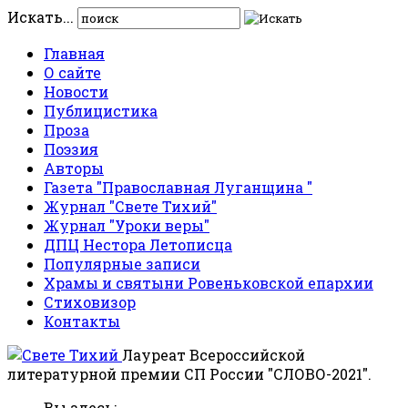
Искать...
Главная
О сайте
Новости
Публицистика
Проза
Поэзия
Авторы
Газета "Православная Луганщина "
Журнал "Свете Тихий"
Журнал "Уроки веры"
ДПЦ Нестора Летописца
Популярные записи
Храмы и святыни Ровеньковской епархии
Стиховизор
Контакты
Лауреат Всероссийской
литературной премии СП России "СЛОВО-2021".
Вы здесь: