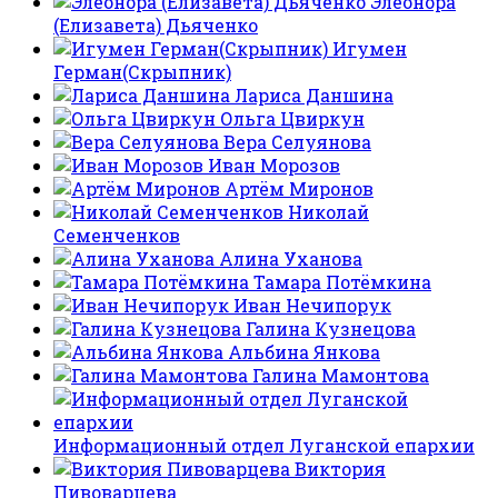
Элеонора
(Елизавета) Дьяченко
Игумен
Герман(Скрыпник)
Лариса Даншина
Ольга Цвиркун
Вера Селуянова
Иван Морозов
Артём Миронов
Николай
Семенченков
Алина Уханова
Тамара Потёмкина
Иван Нечипорук
Галина Кузнецова
Альбина Янкова
Галина Мамонтова
Информационный отдел Луганской епархии
Виктория
Пивоварцева