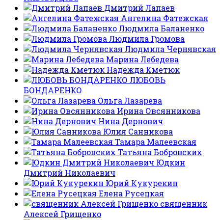
Дмитрий Лапаев
Ангелина Фатежская
Людмила Баланенко
Людмила Громова
Людмила Чернявская
Марина Лебедева
Надежда Кметюк
ЛЮБОВЬ
БОНДАРЕНКО
Ольга Лазарева
Ирина Овсянникова
Нина Дернович
Юлия Санникова
Тамара Малеевская
Татьяна Бобровских
Юдкин
Дмитрий Николаевич
Юрий Кукурекин
Елена Русецкая
священник
Алексей Грищенко