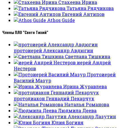
Стахеева Ирина
Татьяна Рядчикова
Евгений Антипов
Athos Guide
Члены ПЛО "Свете Тихий"
протоиерей Александр Авдюгин
Светлана Тишкина
иерей Андрей
Нестеров
Протоиерей
Василий Мазур
Ирина Журавлева
протодиакон Геннадий Пекарчук
Наталья Романова
Людмила Деева
Александр Лазутин
Юлия Богиня