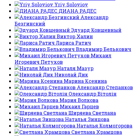
Yriy Soloviov
ДИАНА РАДЕС
Александр
Безгинский
Эдуард Ковшевный
Виктор Халин
Лариса Ратич
Владимир Белькович
Михаил
Игоревич Петухов
Наталя Мазур
Николай Дик
Марина Ксенина
Александр Степанков
Олександр Вітолін
Мария Волкова
Михаил Гарцев
Ширяева Светлана
Наталья Зинцова
Наталья Колмогорова
Светлана Храмцова