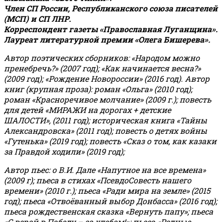
Член СП России, Республиканского союза писателей
(МСП) и СП ЛНР.
Корреспондент газеты «Православная Луганщина»
.
Лауреат литературной премии «Олега Бишерева».
Автор поэтических сборников: «Народом можно
пренебречь?» (2007 год); «Как начинается весна?»
(2009 год); «Рождение Новороссии» (2016 год).
Автор
книг (крупная проза): роман «Ольга» (2010 год);
роман «Красноречивое молчание» (2009 г.); повесть
для детей «МИРАЖИ на дорогах + детские
ШАЛОСТИ», (2011 год); историческая книга «Тайны
Александровска» (2011 год); повесть о детях войны
«Гутенька» (2019 год); повесть «Сказ о том, как казаки
за Правдой ходили» (2019 год);
Автор пьес: о В.И. Дале «Напутное на все времена»
(2009 г); пьеса в стихах «ПсевдоСовесть нашего
времени» (2010 г.); пьеса «Ради мира на земле» (2015
год); пьеса «Отвоёванный выбор Донбасса» (2016 год);
пьеса рождественская сказка «Вернуть папу»; пьеса
«С верой в Победу – за хлебом!»
;
пьеса «Родные