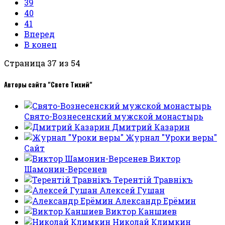
39
40
41
Вперед
В конец
Страница 37 из 54
Авторы сайта "Свете Тихий"
Свято-Вознесенский мужской монастырь
Дмитрий Казарин
Журнал "Уроки веры"
Сайт
Виктор
Шамонин-Версенев
Терентiй Травнiкъ
Алексей Гушан
Александр Ерёмин
Виктор Каншиев
Николай Климкин