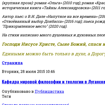
(крупная проза): роман «Ольга» (2010 год); роман «Кр
историческая книга «Тайны Александровска» (2011 год);
Автор пьес: о В.И. Дале «Напутное на все времена» (200
«Отвоёванный выбор Донбасса» (2016 год); пьеса рожде
"Прикормленное место" (2020 год).
На стихи написано много душевных и духовных песе
Господи Иисусе Христе, Сыне Божий, спаси 
Едиными можно быть только в духе, а Дорогу
Страница
Вторник, 28 июля 2015 10:46
Кафедра мировой философии и теологии в Луганск
Опубликовано в
Публицистика
Теги
Станьте первым комментатором!