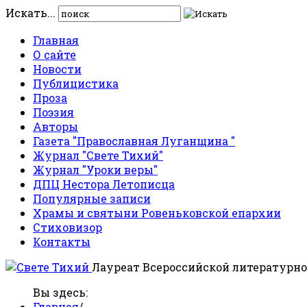
Искать...
Главная
О сайте
Новости
Публицистика
Проза
Поэзия
Авторы
Газета "Православная Луганщина "
Журнал "Свете Тихий"
Журнал "Уроки веры"
ДПЦ Нестора Летописца
Популярные записи
Храмы и святыни Ровеньковской епархии
Стиховизор
Контакты
Лауреат Всероссийской литературно
Вы здесь:
Главная
/