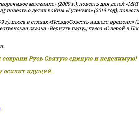
асноречивое молчание» (2009 г.); повесть для детей «МИ
 повесть о детях войны «Гутенька» (2019 год); повесть 
9 г); пьеса в стихах «ПсевдоСовесть нашего времени» (201
ственская сказка «Вернуть папу»; пьеса «С верой в Поб
н.
и сохрани Русь Святую единую и неделимую!
 осилит идущий...
е