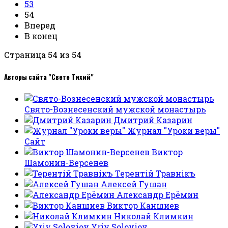
53
54
Вперед
В конец
Страница 54 из 54
Авторы сайта "Свете Тихий"
Свято-Вознесенский мужской монастырь
Дмитрий Казарин
Журнал "Уроки веры"
Сайт
Виктор
Шамонин-Версенев
Терентiй Травнiкъ
Алексей Гушан
Александр Ерёмин
Виктор Каншиев
Николай Климкин
Yriy Soloviov