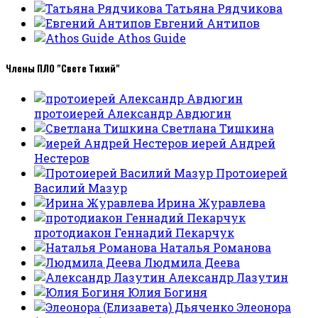
Татьяна Рядчикова
Евгений Антипов
Athos Guide
Члены ПЛО "Свете Тихий"
протоиерей Александр Авдюгин
Светлана Тишкина
иерей Андрей
Нестеров
Протоиерей
Василий Мазур
Ирина Журавлева
протодиакон Геннадий Пекарчук
Наталья Романова
Людмила Деева
Александр Лазутин
Юлия Богиня
Элеонора