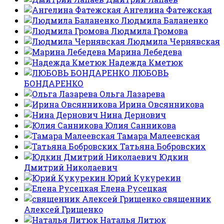
Ангелина Фатежская
Людмила Баланенко
Людмила Громова
Людмила Чернявская
Марина Лебедева
Надежда Кметюк
ЛЮБОВЬ
БОНДАРЕНКО
Ольга Лазарева
Ирина Овсянникова
Нина Дернович
Юлия Санникова
Тамара Малеевская
Татьяна Бобровских
Юдкин
Дмитрий Николаевич
Юрий Кукурекин
Елена Русецкая
священник
Алексей Грищенко
Наталья Литюк