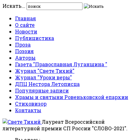
Искать...
Главная
О сайте
Новости
Публицистика
Проза
Поэзия
Авторы
Газета "Православная Луганщина "
Журнал "Свете Тихий"
Журнал "Уроки веры"
ДПЦ Нестора Летописца
Популярные записи
Храмы и святыни Ровеньковской епархии
Стиховизор
Контакты
Лауреат Всероссийской
литературной премии СП России "СЛОВО-2021".
Вы здесь: