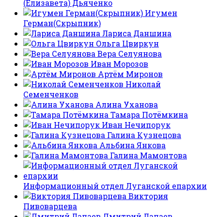
(Елизавета) Дьяченко
Игумен
Герман(Скрыпник)
Лариса Даншина
Ольга Цвиркун
Вера Селуянова
Иван Морозов
Артём Миронов
Николай
Семенченков
Алина Уханова
Тамара Потёмкина
Иван Нечипорук
Галина Кузнецова
Альбина Янкова
Галина Мамонтова
Информационный отдел Луганской епархии
Виктория
Пивоварцева
Дмитрий Лапаев