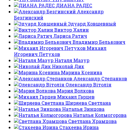
ДИАНА РАДЕС
Александр
Безгинский
Эдуард Ковшевный
Виктор Халин
Лариса Ратич
Владимир Белькович
Михаил
Игоревич Петухов
Наталя Мазур
Николай Дик
Марина Ксенина
Александр Степанков
Олександр Вітолін
Мария Волкова
Михаил Гарцев
Ширяева Светлана
Наталья Зинцова
Наталья Колмогорова
Светлана Храмцова
Стахеева Ирина