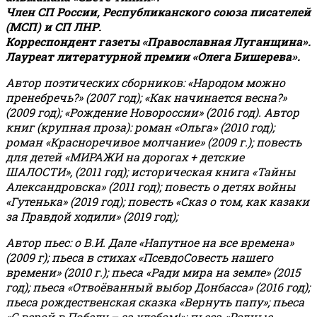
Член СП России, Республиканского союза писателей
(МСП) и СП ЛНР.
Корреспондент газеты «Православная Луганщина»
.
Лауреат литературной премии «Олега Бишерева».
Автор поэтических сборников: «Народом можно
пренебречь?» (2007 год); «Как начинается весна?»
(2009 год); «Рождение Новороссии» (2016 год).
Автор
книг (крупная проза): роман «Ольга» (2010 год);
роман «Красноречивое молчание» (2009 г.); повесть
для детей «МИРАЖИ на дорогах + детские
ШАЛОСТИ», (2011 год); историческая книга «Тайны
Александровска» (2011 год); повесть о детях войны
«Гутенька» (2019 год); повесть «Сказ о том, как казаки
за Правдой ходили» (2019 год);
Автор пьес: о В.И. Дале «Напутное на все времена»
(2009 г); пьеса в стихах «ПсевдоСовесть нашего
времени» (2010 г.); пьеса «Ради мира на земле» (2015
год); пьеса «Отвоёванный выбор Донбасса» (2016 год);
пьеса рождественская сказка «Вернуть папу»; пьеса
«С верой в Победу – за хлебом!»
;
пьеса «Родные